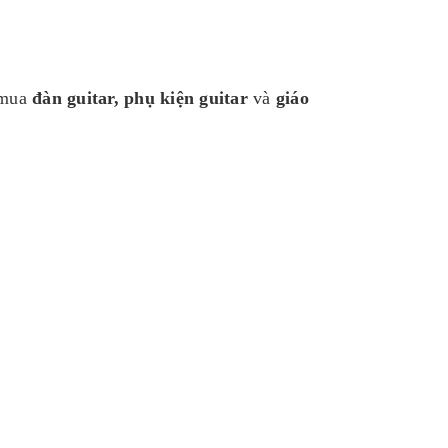
mua
đàn guitar,
phụ kiện guitar
và
giáo