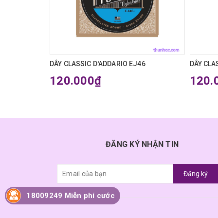
DÂY CLASSIC D'ADDARIO EJ46
DÂY CLA
120.000₫
120.
ĐĂNG KÝ NHẬN TIN
Đăng ký
18009249 Miễn phí cước