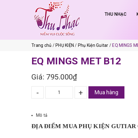
THU NHẠC
Trang chủ
PHỤ KIỆN
Phụ Kiện Guitar
EQ MINGS M
EQ MINGS MET B12
Giá: 795.000₫
-
+
Mua hàng
Mô tả
ĐỊA ĐIỂM MUA PHỤ KIỆN GUTIAR