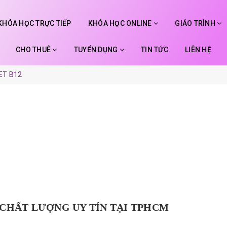
KHÓA HỌC TRỰC TIẾP
KHÓA HỌC ONLINE
GIÁO TRÌNH
CHO THUÊ
TUYỂN DỤNG
TIN TỨC
LIÊN HỆ
ET B12
 CHẤT LƯỢNG UY TÍN TẠI TPHCM