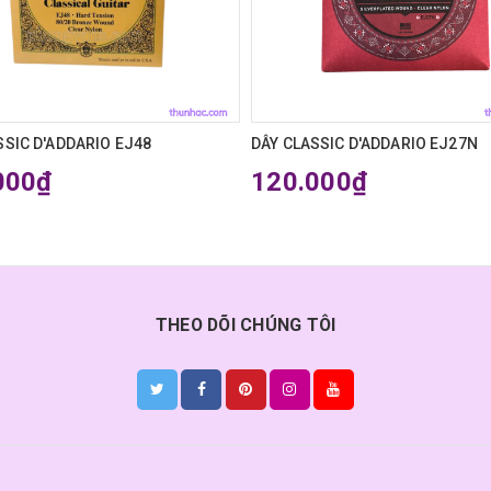
SSIC D'ADDARIO EJ48
DÂY CLASSIC D'ADDARIO EJ27N
000₫
120.000₫
THEO DÕI CHÚNG TÔI