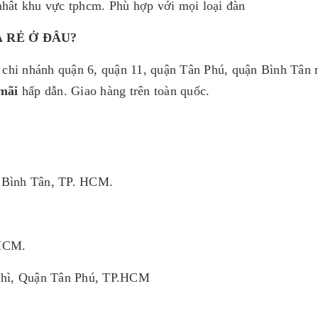
hât khu vực tphcm. Phù hợp với mọi loại đàn
Á RẺ Ở ĐÂU?
 nhánh quận 6, quận 11, quận Tân Phú, quận Bình Tân
mãi
hấp dẫn. Giao hàng trên toàn quốc.
Q.Bình Tân, TP. HCM.
.HCM.
Nhì, Quận Tân Phú, TP.HCM