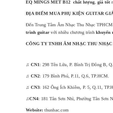
EQ MINGS MET B12
chất lượng
,
giá tốt
n
ĐỊA ĐIỂM MUA PHỤ KIỆN GUITAR GI
Đến Trung Tâm Âm Nhạc Thu Nhạc TPHCM chi
trình guitar
với nhiều chương trình
khuyến 
CÔNG TY TNHH ÂM NHẠC THU NHẠC
♫ CN1
: 298 Tên Lửa, P. Bình Trị Đông B, 
♫ CN2
: 179 Bình Phú, P.11, Q.6, TP.HCM.
♫ CN3
: 162 Ông Ích Khiêm, P. 5, Q.11, TP
♫CN4
: 181 Tân Sơn Nhì, Phường Tân Sơn 
Website:
thunhac.com