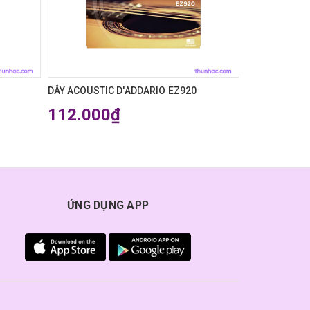
DÂY ACOUSTIC D'ADDARIO EZ920
DÂY ĐEO GUI
112.000₫
398.00
ỨNG DỤNG APP