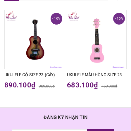
- 10%
- 10%
₫
UKULELE GỖ SIZE 23 (CÂY)
UKULELE MÀU HỒNG SIZE 23
890.100₫
683.100₫
989.000₫
759.000₫
ĐĂNG KÝ NHẬN TIN