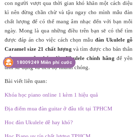
con người vượt qua thời gian khó khăn một cách diệu
kì nên đừng chần chừ và tậu ngay cho mình mẫu đàn
chất lượng để có thể mang âm nhạc đến với bạn mỗi
ngày. Mong là qua những điều trên bạn sẽ có thể tìm
được đáp án cho việc cách chọn mẫu
đàn Ukulele gỗ
Caramel size 21 chất lượng
và tìm được cho bản thân
một
trung tâm bán đàn Ukulele chính hãng
để yên
18009249 Miễn phí cước
tâm sừ dụng và tiến bộ nhanh chóng.
Bài viết liên quan:
Khóa học piano online 1 kèm 1 hiệu quả
Địa điểm mua đàn guitar ở đâu tốt tại TPHCM
Hoc đàn Ukulele dễ hay khó?
Học Piano uy tín chất lượng TPHCM