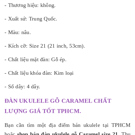
- Thương hiệu: không.
- Xuất sứ: Trung Quốc.
- Màu: nâu.
- Kích cỡ: Size 21 (21 inch, 53cm).
- Chất liệu mặt đàn: Gỗ ép.
- Chất liệu khóa đàn: Kim loại
- Số dây: 4 dây.
ĐÀN UKULELE GỖ CARAMEL CHẤT
LƯỢNG GIÁ TỐT TPHCM.
Bạn cần tìm một địa điểm bán ukulele tại TPHCM
hoặc
shop bán đàn ukulele gỗ Caramel size 21
. Thu