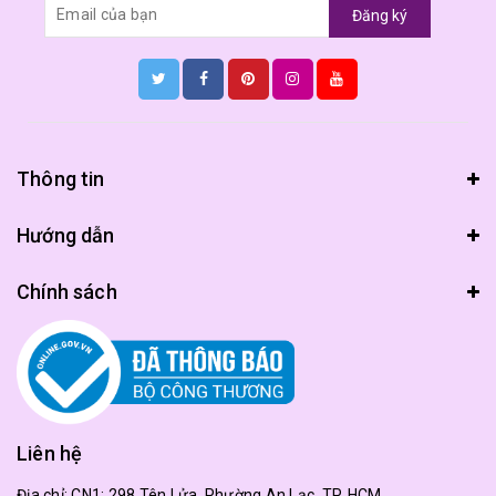
Đăng ký
Thông tin
Hướng dẫn
Chính sách
Liên hệ
Địa chỉ:
CN1: 298 Tên Lửa, Phường An Lạc, TP. HCM.