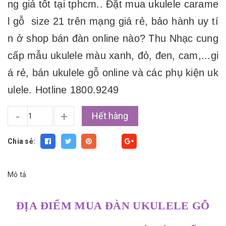
ng giá tốt tại tphcm.. Đặt mua ukulele carame
l gỗ size 21 trên mạng giá rẻ, bảo hành uy tí
n ở shop bán đàn online nào? Thu Nhạc cung
cấp mẫu ukulele màu xanh, đỏ, đen, cam,...gi
á rẻ, bán ukulele gỗ online và các phụ kiện uk
ulele. Hotline 1800.9249
-
+
Hết hàng
Chia sẻ:
Fancy
Mô tả
ĐỊA ĐIỂM MUA ĐÀN UKULELE GỖ