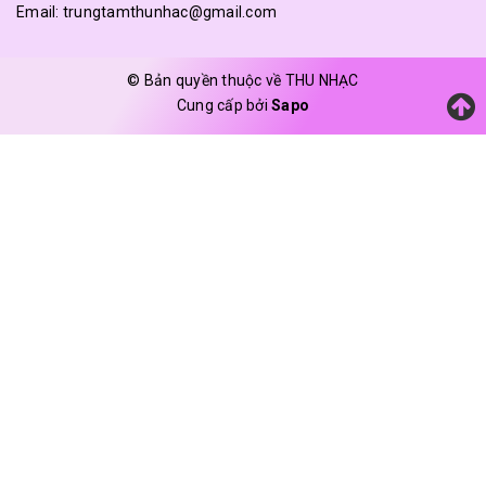
Email:
trungtamthunhac@gmail.com
© Bản quyền thuộc về THU NHẠC
Cung cấp bởi
Sapo