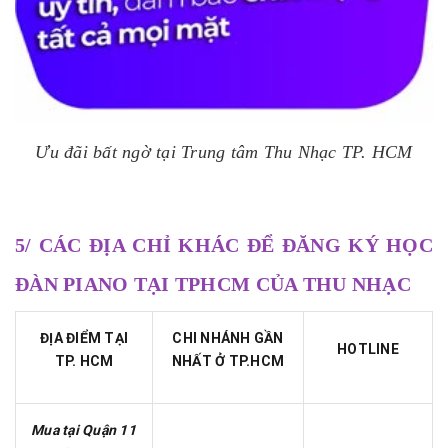
Ưu đãi bất ngờ tại Trung tâm Thu Nhạc TP. HCM
5/ CÁC ĐỊA CHỈ KHÁC ĐỂ ĐĂNG KÝ HỌC
ĐÀN PIANO TẠI TPHCM CỦA THU NHẠC
ĐỊA ĐIỂM TẠI
CHI NHÁNH GẦN
HOTLINE
TP. HCM
NHẤT Ở TP.HCM
Mua tại Quận 11