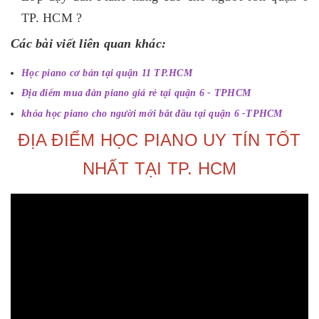
TP. HCM ?
Các bài viết liên quan khác:
Học piano cơ bản tại quận 11
TP.HCM
Địa điểm mua đàn piano giá rẻ tại quận 6 - TPHCM
khóa học piano cho người mới bắt đầu tại quận 6 -TPHCM
ĐỊA ĐIỂM HỌC PIANO UY TÍN TỐT
NHẤT TẠI TP. HCM