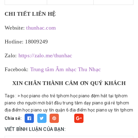
CHI TIẾT LIÊN HỆ
Website:
thunhac.com
Hotline: 18009249
Zalo:
https://zalo.me/thunhac
Facebook:
Trung tâm Âm nhạc Thu Nhạc
XIN CHÂN THÀNH CẢM ƠN QUÝ KHÁCH
Tags :
>
học piano cho trẻ tphcm
học piano đệm hát tại tphcm
piano cho người mới bắt đầu
trung tâm dạy piano giá rẻ tphcm
địa điểm học piano uy tín quận 6
địa điểm học piano uy tín tphcm
Chia sẻ:
Fancy
VIẾT BÌNH LUẬN CỦA BẠN: