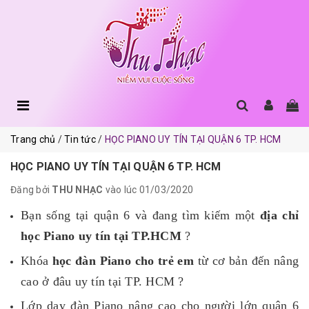
Trang chủ
Tin tức
HỌC PIANO UY TÍN TẠI QUẬN 6 TP. HCM
HỌC PIANO UY TÍN TẠI QUẬN 6 TP. HCM
Đăng bởi
THU NHẠC
vào lúc 01/03/2020
Bạn sống tại quận 6 và đang tìm kiếm một
địa chỉ
học Piano uy tín
tại TP.HCM
?
Khóa
học đàn Piano cho trẻ em
từ cơ bản đến nâng
cao ở đâu uy tín tại TP. HCM ?
Lớp dạy đàn Piano nâng cao cho người lớn quận 6