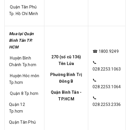
Quận Tân Phú
Tp. Hồ Chí Minh
Mua tại Quận
Bình Tân TP.
HCM
☎ 1800.9249
270 (số cũ 136)
Huyện Bình
📞
Tên Lửa
Chánh Tp.hcm
028.2253.1063
Phường Bình Trị
Huyện Hóc môn
📞
Đông B
Tp.hcm
028.2253.1064
Quận Bình Tân -
Quận 8 Tp.hcm
📞
TP.HCM
Quận 12
028.2253.2336
Tp.hcm
Quận Tân Phú