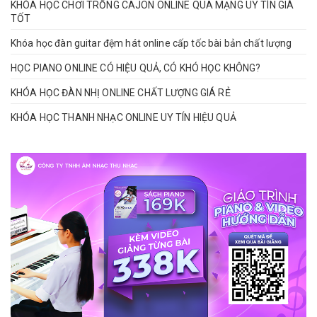
KHÓA HỌC CHƠI TRỐNG CAJON ONLINE QUA MẠNG UY TÍN GIÁ
TỐT
Khóa học đàn guitar đệm hát online cấp tốc bài bản chất lượng
HỌC PIANO ONLINE CÓ HIỆU QUẢ, CÓ KHÓ HỌC KHÔNG?
KHÓA HỌC ĐÀN NHỊ ONLINE CHẤT LƯỢNG GIÁ RẺ
KHÓA HỌC THANH NHẠC ONLINE UY TÍN HIỆU QUẢ