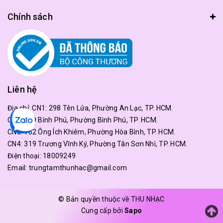
Chính sách
Liên hệ
Địa chỉ:
CN1: 298 Tên Lửa, Phường An Lạc, TP. HCM.
CN2: 179 Bình Phú, Phường Bình Phú, TP. HCM.
CN3: 162 Ông Ích Khiêm, Phường Hòa Bình, TP. HCM.
CN4: 319 Trương Vĩnh Ký, Phường Tân Sơn Nhì, TP. HCM.
Điện thoại:
18009249
Email:
trungtamthunhac@gmail.com
© Bản quyền thuộc về THU NHẠC
Cung cấp bởi
Sapo