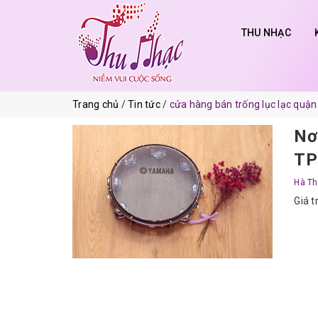
THU NHẠC
Trang chủ
Tin tức
cửa hàng bán trống lục lạc quận
Nơi
TP
Hà Th
Giá t