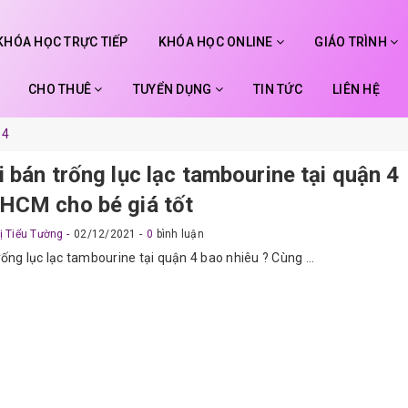
KHÓA HỌC TRỰC TIẾP
KHÓA HỌC ONLINE
GIÁO TRÌNH
CHO THUÊ
TUYỂN DỤNG
TIN TỨC
LIÊN HỆ
 4
 bán trống lục lạc tambourine tại quận 4
HCM cho bé giá tốt
ị Tiểu Tường
02/12/2021
0
bình luận
rống lục lạc tambourine tại quận 4 bao nhiêu ? Cùng ...