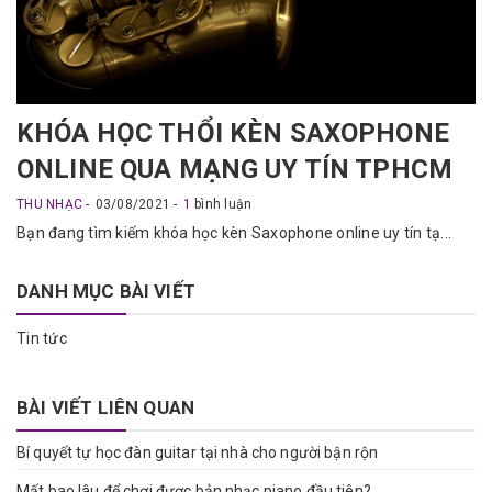
KHÓA HỌC THỔI KÈN SAXOPHONE
ONLINE QUA MẠNG UY TÍN TPHCM
THU NHẠC
03/08/2021
1
bình luận
Bạn đang tìm kiếm khóa học kèn Saxophone online uy tín tạ...
DANH MỤC BÀI VIẾT
Tin tức
BÀI VIẾT LIÊN QUAN
Bí quyết tự học đàn guitar tại nhà cho người bận rộn
Mất bao lâu để chơi được bản nhạc piano đầu tiên?