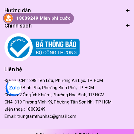
Hướng dẫn
18009249 Miễn phí cước
Chính sách
Liên hệ
Địa chỉ:
CN1: 298 Tên Lửa, Phường An Lạc, TP. HCM.
CN2: 179 Bình Phú, Phường Bình Phú, TP. HCM.
CN3: 162 Ông Ích Khiêm, Phường Hòa Bình, TP. HCM.
CN4: 319 Trương Vĩnh Ký, Phường Tân Sơn Nhì, TP. HCM.
Điện thoại:
18009249
Email:
trungtamthunhac@gmail.com