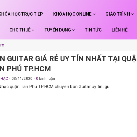
KHÓA HỌC TRỰC TIẾP
KHÓA HỌC ONLINE
GIÁO TRÌNH
CHO THUÊ
TUYỂN DỤNG
TIN TỨC
LIÊN HỆ
hcm
N GUITAR GIÁ RẺ UY TÍN NHẤT TẠI QU
N PHÚ TP.HCM
NHẠC
03/11/2020
0
bình luận
hạc quận Tân Phú TP.HCM chuyên bán Guitar uy tín, gu...