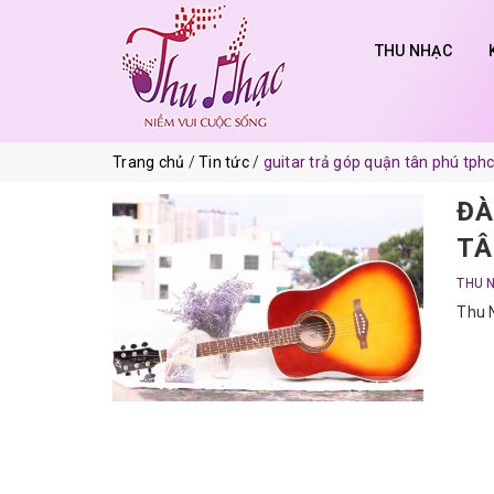
THU NHẠC
Trang chủ
Tin tức
guitar trả góp quận tân phú tp
ĐÀ
TÂ
THU 
Thu N