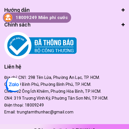
Hướng dẫn
18009249 Miễn phí cước
Chính sách
Liên hệ
Địa chỉ:
CN1: 298 Tên Lửa, Phường An Lạc, TP. HCM.
CN2: 179 Bình Phú, Phường Bình Phú, TP. HCM.
CN3: 162 Ông Ích Khiêm, Phường Hòa Bình, TP. HCM.
CN4: 319 Trương Vĩnh Ký, Phường Tân Sơn Nhì, TP. HCM.
Điện thoại:
18009249
Email:
trungtamthunhac@gmail.com