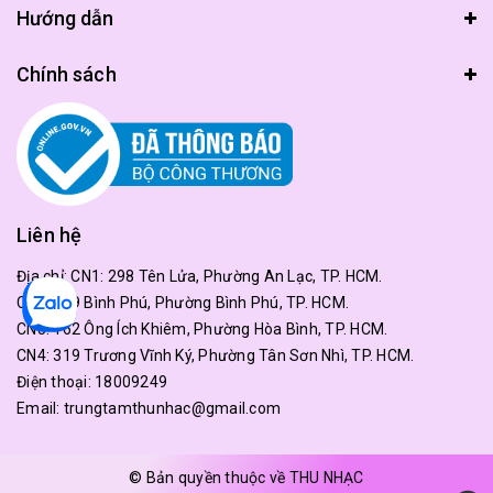
Hướng dẫn
Chính sách
Liên hệ
Địa chỉ:
CN1: 298 Tên Lửa, Phường An Lạc, TP. HCM.
CN2: 179 Bình Phú, Phường Bình Phú, TP. HCM.
CN3: 162 Ông Ích Khiêm, Phường Hòa Bình, TP. HCM.
CN4: 319 Trương Vĩnh Ký, Phường Tân Sơn Nhì, TP. HCM.
Điện thoại:
18009249
Email:
trungtamthunhac@gmail.com
© Bản quyền thuộc về THU NHẠC