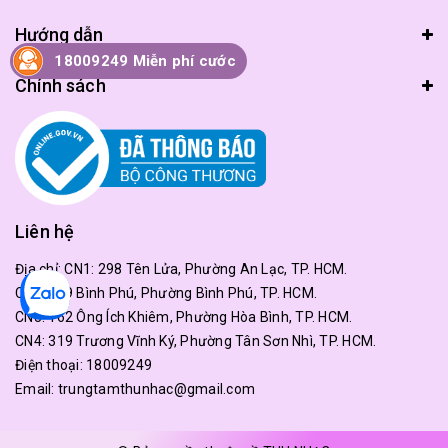
Hướng dẫn
18009249 Miễn phí cước
Chính sách
Liên hệ
Địa chỉ:
CN1: 298 Tên Lửa, Phường An Lạc, TP. HCM.
CN2: 179 Bình Phú, Phường Bình Phú, TP. HCM.
CN3: 162 Ông Ích Khiêm, Phường Hòa Bình, TP. HCM.
CN4: 319 Trương Vĩnh Ký, Phường Tân Sơn Nhì, TP. HCM.
Điện thoại:
18009249
Email:
trungtamthunhac@gmail.com