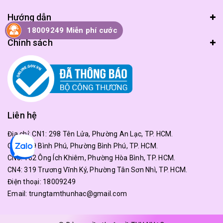
Hướng dẫn
18009249 Miễn phí cước
Chính sách
Liên hệ
Địa chỉ:
CN1: 298 Tên Lửa, Phường An Lạc, TP. HCM.
CN2: 179 Bình Phú, Phường Bình Phú, TP. HCM.
CN3: 162 Ông Ích Khiêm, Phường Hòa Bình, TP. HCM.
CN4: 319 Trương Vĩnh Ký, Phường Tân Sơn Nhì, TP. HCM.
Điện thoại:
18009249
Email:
trungtamthunhac@gmail.com