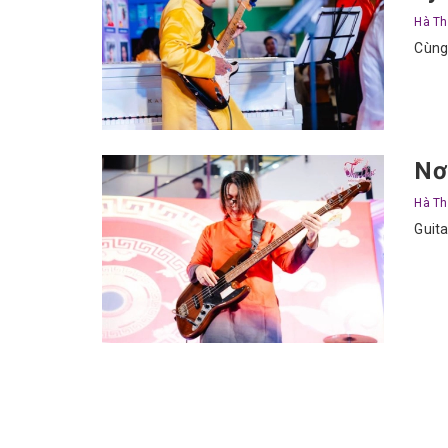
Hà Th
Cùng 
Nơi
Hà Th
Guita