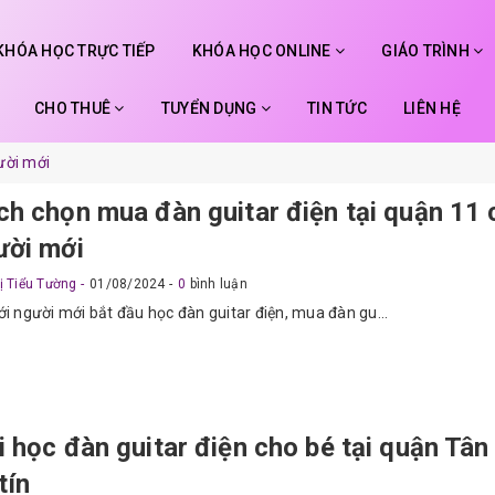
KHÓA HỌC TRỰC TIẾP
KHÓA HỌC ONLINE
GIÁO TRÌNH
CHO THUÊ
TUYỂN DỤNG
TIN TỨC
LIÊN HỆ
ười mới
ch chọn mua đàn guitar điện tại quận 11 
ười mới
ị Tiểu Tường
01/08/2024
0
bình luận
ới người mới bắt đầu học đàn guitar điện, mua đàn gu...
 học đàn guitar điện cho bé tại quận Tân
tín