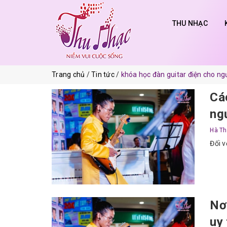
THU NHẠC
Trang chủ
Tin tức
khóa học đàn guitar điện cho ng
Cá
ng
Hà Th
Đối v
Nơi
uy 