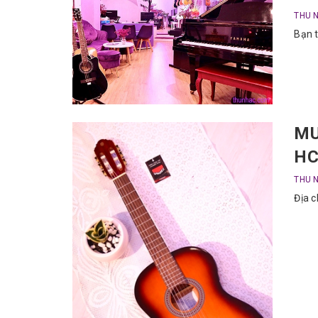
THU 
Bạn t
MU
H
THU 
Địa c