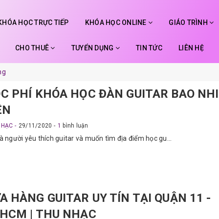
KHÓA HỌC TRỰC TIẾP
KHÓA HỌC ONLINE
GIÁO TRÌNH
CHO THUÊ
TUYỂN DỤNG
TIN TỨC
LIÊN HỆ
ng
C PHÍ KHÓA HỌC ĐÀN GUITAR BAO NH
ỀN
NHẠC
29/11/2020
1
bình luận
à người yêu thích guitar và muốn tìm địa điểm học gu...
A HÀNG GUITAR UY TÍN TẠI QUẬN 11 -
HCM | THU NHẠC