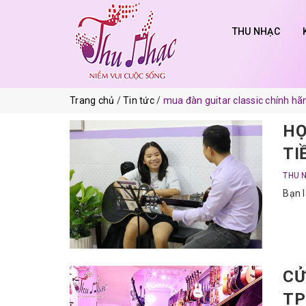
THU NHẠC
Trang chủ
Tin tức
mua đàn guitar classic chính hã
HỌ
TI
THU 
Bạn l
CỬ
TP