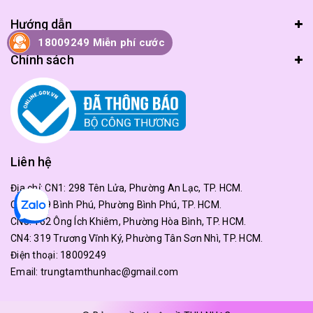
Hướng dẫn
18009249 Miễn phí cước
Chính sách
Liên hệ
Địa chỉ:
CN1: 298 Tên Lửa, Phường An Lạc, TP. HCM.
CN2: 179 Bình Phú, Phường Bình Phú, TP. HCM.
CN3: 162 Ông Ích Khiêm, Phường Hòa Bình, TP. HCM.
CN4: 319 Trương Vĩnh Ký, Phường Tân Sơn Nhì, TP. HCM.
Điện thoại:
18009249
Email:
trungtamthunhac@gmail.com