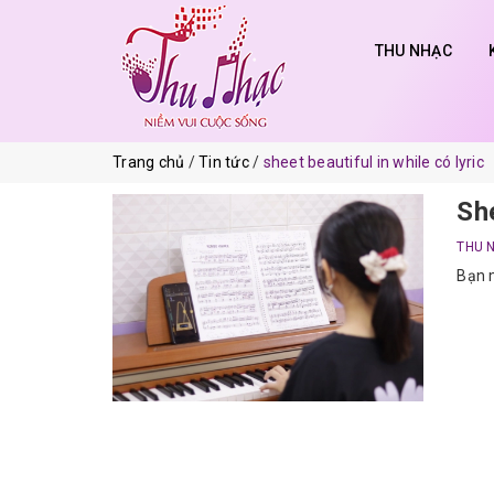
THU NHẠC
Trang chủ
Tin tức
sheet beautiful in while có lyric
She
THU 
Bạn m