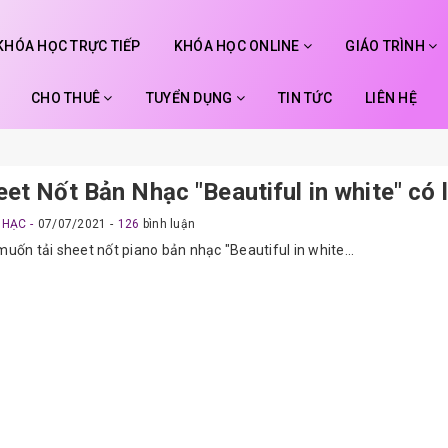
KHÓA HỌC TRỰC TIẾP
KHÓA HỌC ONLINE
GIÁO TRÌNH
CHO THUÊ
TUYỂN DỤNG
TIN TỨC
LIÊN HỆ
et Nốt Bản Nhạc "Beautiful in white" có l
NHẠC
07/07/2021
126
bình luận
uốn tải sheet nốt piano bản nhạc "Beautiful in white...