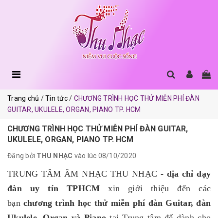
Trang chủ
Tin tức
CHƯƠNG TRÌNH HỌC THỬ MIỄN PHÍ ĐÀN
GUITAR, UKULELE, ORGAN, PIANO TP. HCM
CHƯƠNG TRÌNH HỌC THỬ MIỄN PHÍ ĐÀN GUITAR,
UKULELE, ORGAN, PIANO TP. HCM
Đăng bởi
THU NHẠC
vào lúc 08/10/2020
TRUNG TÂM ÂM NHẠC THU NHẠC -
địa chỉ dạy
đàn uy tín TPHCM
xin giới thiệu đến các
bạn
chương trình học thử miễn phí đàn Guitar, đàn
Ukulele, Organ và Piano
tại Trung tâm để dành cho