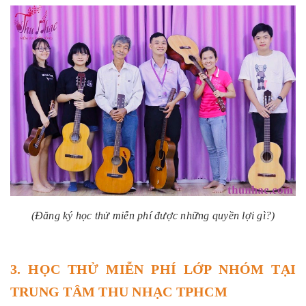
(Đăng ký học thử miễn phí được những quyền lợi gì?)
3. HỌC THỬ MIỄN PHÍ LỚP NHÓM TẠI
TRUNG TÂM THU NHẠC TPHCM