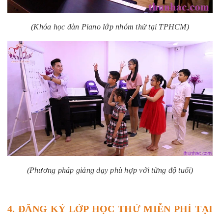
(Khóa học đàn Piano lớp nhóm thử tại TPHCM)
(Phương pháp giảng dạy phù hợp với từng độ tuổi)
4. ĐĂNG KÝ LỚP HỌC THỬ MIỄN PHÍ TẠI