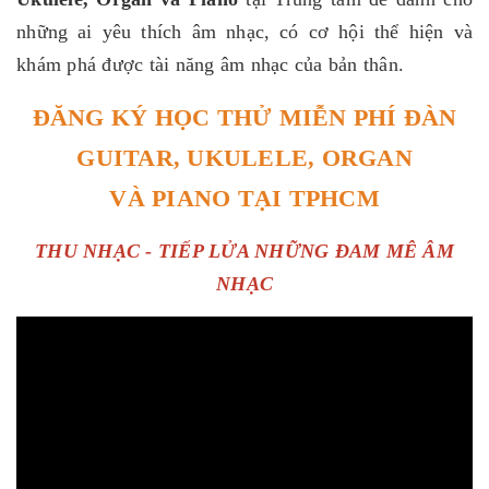
những ai yêu thích âm nhạc, có cơ hội thể hiện và
khám phá được tài năng âm nhạc của bản thân.
ĐĂNG KÝ HỌC THỬ MIỄN PHÍ ĐÀN
GUITAR, UKULELE, ORGAN
VÀ PIANO TẠI TPHCM
THU NHẠC - TIẾP LỬA NHỮNG ĐAM MÊ ÂM
NHẠC