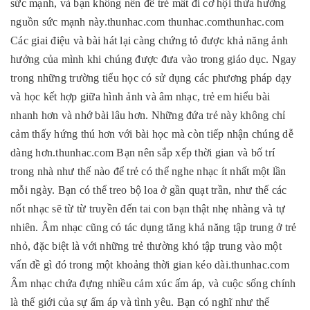
sức mạnh, và bạn không nên để trẻ mất đi cơ hội thừa hưởng
nguồn sức mạnh này.thunhac.com thunhac.comthunhac.com
Các giai điệu và bài hát lại càng chứng tỏ được khả năng ảnh
hưởng của mình khi chúng được đưa vào trong giáo dục. Ngay
trong những trường tiểu học có sử dụng các phương pháp dạy
và học kết hợp giữa hình ảnh và âm nhạc, trẻ em hiểu bài
nhanh hơn và nhớ bài lâu hơn. Những đứa trẻ này không chỉ
cảm thấy hứng thú hơn với bài học mà còn tiếp nhận chúng dễ
dàng hơn.thunhac.com Bạn nên sắp xếp thời gian và bố trí
trong nhà như thế nào để trẻ có thể nghe nhạc ít nhất một lần
mỗi ngày. Bạn có thể treo bộ loa ở gần quạt trần, như thế các
nốt nhạc sẽ từ từ truyền đến tai con bạn thật nhẹ nhàng và tự
nhiên. Âm nhạc cũng có tác dụng tăng khả năng tập trung ở trẻ
nhỏ, đặc biệt là với những trẻ thường khó tập trung vào một
vấn đề gì đó trong một khoảng thời gian kéo dài.thunhac.com
Âm nhạc chứa đựng nhiều cảm xúc ấm áp, và cuộc sống chính
là thế giới của sự ấm áp và tình yêu. Bạn có nghĩ như thế