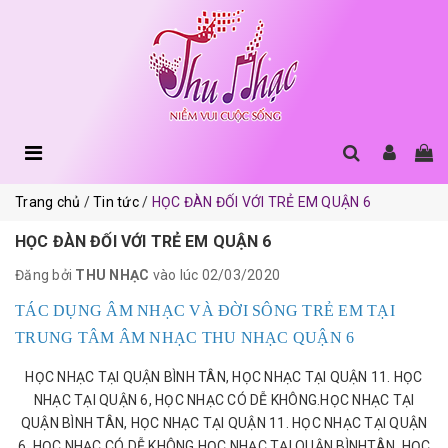
Trang chủ
Tin tức
HỌC ĐÀN ĐỐI VỚI TRẺ EM QUẬN 6
HỌC ĐÀN ĐỐI VỚI TRẺ EM QUẬN 6
Đăng bởi
THU NHẠC
vào lúc 02/03/2020
TÁC DỤNG ÂM NHẠC VÀ ĐỜI SÔNG TRẺ EM TẠI
TRUNG TÂM ÂM NHẠC THU NHẠC QUẬN 6
HỌC NHẠC TẠI QUẬN BÌNH TÂN, HỌC NHẠC TẠI QUẬN 11. HỌC
NHẠC TẠI QUẬN 6, HỌC NHẠC CÓ DỄ KHÔNG.HỌC NHẠC TẠI
QUẬN BÌNH TÂN, HỌC NHẠC TẠI QUẬN 11. HỌC NHẠC TẠI QUẬN
6, HỌC NHẠC CÓ DỄ KHÔNG.HỌC NHẠC TẠI QUẬN BÌNHTÂN, HỌC