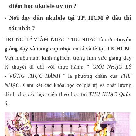
điểm học ukulele uy tín ?
Nơi dạy đàn ukulele tại TP. HCM ở đâu thì
tốt nhất ?
TRUNG TÂM ÂM NHẠC THU NHẠC là nơi c
huyên
giảng dạy và cung cấp nhạc cụ sỉ và lẻ tại TP. HCM
.
Với nhiều năm kinh nghiệm trong lĩnh vực giảng dạy
lý thuyết đi đôi với thực hành: "
GIỎI NHẠC LÝ
- VỮNG THỰC HÀNH
" là phương châm của
THU
NHẠC
. Cam kết các khóa học có giá trị và chất lượng
dành cho các học viên theo học tại
THU NHẠC Quận
6.