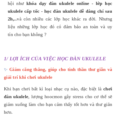
hội như
khóa dạy đàn ukulele online - lớp học
ukulele cấp tốc - học đàn ukulele dễ dàng chỉ sau
2h,..
và còn nhiều các lớp học khác ra đời. Nhưng
liệu những lớp học đó có đảm bảo an toàn và uy
tín cho bạn không ?
1/ LỢI ÍCH CỦA VIỆC HỌC ĐÀN UKULELE
✨
Giảm căng thẳng, giúp cho tinh thần thư giãn và
giải trí khi chơi ukulele
Khi bạn chơi bất kì loại nhạc cụ nào, đặc biệt là
chơi
đàn ukulele
, lượng hoocmon gây stress cho cơ thể sẽ
giảm xuống làm cho bạn cảm thấy tốt hơn và thư giãn
hơn.