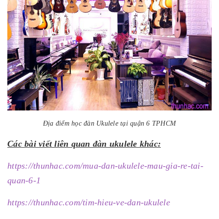
Địa điểm học đàn Ukulele tại quận 6 TPHCM
Các bài viết liên quan đàn ukulele khác:
https://thunhac.com/mua-dan-ukulele-mau-gia-re-tai-
quan-6-1
https://thunhac.com/tim-hieu-ve-dan-ukulele