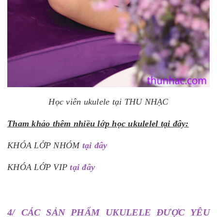
Học viên ukulele tại THU NHẠC
Tham khảo thêm nhiều lớp học ukulelel tại đây:
KHÓA LỚP NHÓM
tại đây
KHÓA LỚP VIP
tại đây
4/ CÁC SẢN PHẨM UKULELE ĐƯỢC YÊU