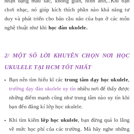
nhận dạng màu sắc, không gian, hình ảnh,..Khi bạn
chơi nhạc, nó giúp kích thích phần nào khả năng tư
duy và phát triển cho bán cầu não của bạn ở các môn
nghệ thuật như khi
học đàn ukulele.
2/ MỘT SỐ LỜI KHUYÊN CHỌN NƠI HỌC
UKULELE TẠI HCM TỐT NHẤT
Bạn nên tìm hiểu kĩ các
trung tâm dạy học ukulele
,
trường dạy đàn ukulele uy tín
nhiều nơi để thấy được
những điểm mạnh cũng như trung tâm nào uy tín khi
bạn đến đăng kí lớp học ukulele.
Khi tìm kiếm
lớp học ukulele
, bạn đừng quá lo lắng
về mức học phí của các trường. Mà hãy nghe những