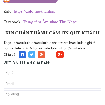
Hotline: 18009249
Zalo:
https://zalo.me/thunhac
Facebook:
Trung tâm Âm nhạc Thu Nhạc
XIN CHÂN THÀNH CẢM ƠN QUÝ KHÁCH
Tags :
>
học ukulele
học ukulele cho trẻ em
học ukulele giá rẻ
học ukulele quận 6
học ukulele tphcm
học đàn ukulele
Chia sẻ:
Fancy
VIẾT BÌNH LUẬN CỦA BẠN: