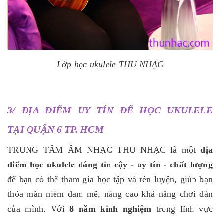
Lớp học ukulele THU NHẠC
3/ ĐỊA ĐIỂM UY TÍN ĐỂ HỌC UKULELE
TẠI QUẬN 6 TP. HCM
TRUNG TÂM ÂM NHẠC THU NHẠC là một
địa
điểm học ukulele đáng tin cậy - uy tín - chất lượng
để bạn có thể tham gia học tập và rèn luyện, giúp bạn
thỏa mãn niềm đam mê, nâng cao khả năng chơi đàn
của mình. Với
8 năm kinh nghiệm
trong lĩnh vực