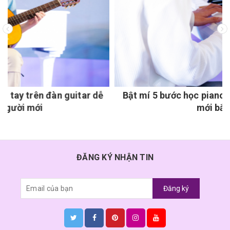
ar dễ
Bật mí 5 bước học piano thành công cho ngư
mới bắt đầu
ĐĂNG KÝ NHẬN TIN
Đăng ký