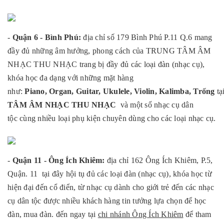
-
Quận 6 - Bình Phú:
địa
chỉ số 179 Bình Phú P.11 Q.6 mang
đầy đủ những âm hưởng, phong cách của TRUNG TÂM ÂM
NHẠC THU NHẠC trang bị đầy đủ các loại đàn (nhạc cụ),
khóa học đa dạng với những mặt hàng
như:
Piano,
Organ
,
Guitar
,
Ukulele
,
Violin
,
Kalimba,
Trống
tạ
TÂM ÂM NHẠC THU NHẠC
và một số
nhạc cụ dân
tộc
cùng nhiều loại phụ kiện chuyên dùng cho các loại nhạc cụ.
-
Quận 11 - Ông Ích Khiêm:
địa chỉ 162 Ông Ích Khiêm, P.5,
Quận. 11 tại đây hội tụ đủ các loại đàn (nhạc cụ), khóa học từ
hiện đại đến cổ điển, từ nhạc cụ dành cho giới trẻ đến các nhạc
cụ dân tộc được nhiều khách hàng tin tưởng lựa chọn để học
đàn, mua đàn. đến ngay tại
chi nhánh Ông Ích Khiêm
để tham