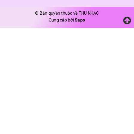
© Bản quyền thuộc về THU NHẠC
Cung cấp bởi
Sapo