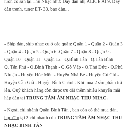
luôn có sẵn tại Thu Nhạc như: Dây đàn nhị ALICE AT9, Dây
đàn tranh, tuner ET- 33, bao đàn,..
- Ship đàn, ship nhạc cụ ở các quận: Quận 1 - Quận 2 - Quận 3
- Quận 4 - Quận 5 - Quận 6 -Quận 7 - Quận 8 - Quận 9 -
Quận 10 - Quận 11 - Quận 12 - Q.Bình Tân - Q.Tân Bình -
Q. Tân Phú - Q.Bình Thạnh - Q.Gò Vấp - Q.Thủ Đức - Q.Phú
Nhuận - Huyện Hóc Môn - Huyện Nhà Bè - Huyện Củ Chi -
Huyện Cần Giờ - Huyện Bình Chánh. Khi mua 2 sản phẩm
trở
lên, Quý khách hàng còn được ưu đãi thêm nhiều khuyến mãi
hấp dẫn tại
TRUNG TÂM ÂM NHẠC THU NHẠC.
- Ngoài chi nhánh Quận Bình Tân , bạn còn có thể
mua đàn,
học đàn
tại 2 chi nhánh của
T
RUNG TÂM ÂM NHẠC THU
NHẠC BÌNH TÂN