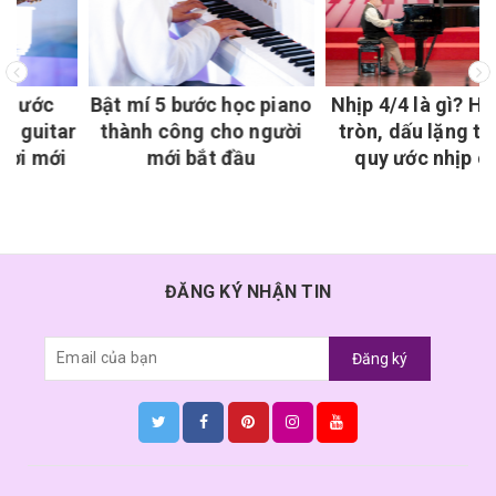
Bật mí 5 bước học piano
Nhịp 4/4 là gì? Hình nốt
ar
thành công cho người
tròn, dấu lặng tròn và
i
mới bắt đầu
quy ước nhịp chân
ĐĂNG KÝ NHẬN TIN
Đăng ký