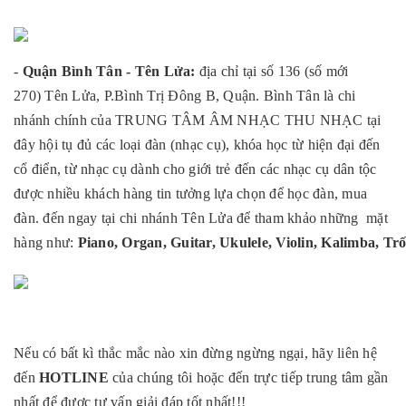
-
Quận Bình Tân - Tên Lửa:
địa chỉ tại số 136 (số mới
270) Tên Lửa, P.Bình Trị Đông B, Quận. Bình Tân là chi
nhánh chính của TRUNG TÂM ÂM NHẠC THU NHẠC tại
đây hội tụ đủ các loại đàn (nhạc cụ), khóa học từ hiện đại đến
cổ điển, từ nhạc cụ dành cho giới trẻ đến các nhạc cụ dân tộc
được nhiều khách hàng tin tưởng lựa chọn để học đàn, mua
đàn. đến ngay tại chi nhánh Tên Lửa để tham khảo những mặt
hàng như:
Piano,
Organ
,
Guitar
,
Ukulele
,
Violin
,
Kalimba,
Trố
Nếu có bất kì thắc mắc nào xin đừng ngừng ngại, hãy liên hệ
đến
HOTLINE
của chúng tôi hoặc đến trực tiếp trung tâm gần
nhất để được tư vấn giải đáp tốt nhất!!!