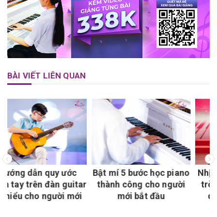
BÀI VIẾT LIÊN QUAN
c
Bật mí 5 bước học piano
Nhịp 4/4 là gì? Hình nố
itar
thành công cho người
tròn, dấu lặng tròn và
ới
mới bắt đầu
quy ước nhịp chân