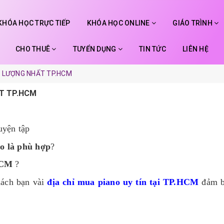
KHÓA HỌC TRỰC TIẾP
KHÓA HỌC ONLINE
GIÁO TRÌNH
CHO THUÊ
TUYỂN DỤNG
TIN TỨC
LIÊN HỆ
T LƯỢNG NHẤT TP.HCM
T TP.HCM
uyện tập
o là phù hợp
?
HCM
?
h bạn vài
địa chỉ mua piano uy tín tại TP.HCM
đảm b