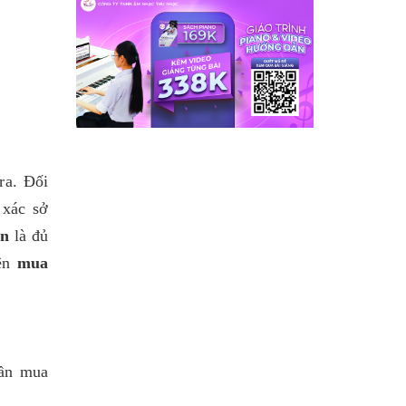
ra. Đối
 xác sở
ện
là đủ
nên
mua
cần mua