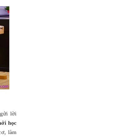
gửi lời
ới học
cơ, làm