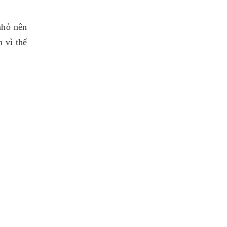
nhỏ nên
 vì thế