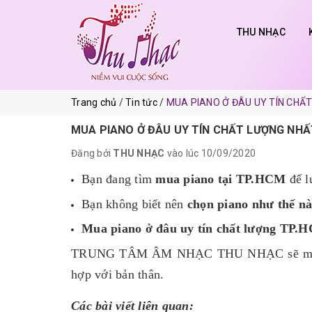
THU NHẠC
Trang chủ
Tin tức
MUA PIANO Ở ĐÂU UY TÍN CHẤ
MUA PIANO Ở ĐÂU UY TÍN CHẤT LƯỢNG NHẤ
Đăng bởi
THU NHẠC
vào lúc 10/09/2020
Bạn đang tìm
mua piano tại TP.HCM
để l
Bạn không biết nên
chọn piano như thế nà
Mua piano ở đâu uy tín chất lượng TP.
TRUNG TÂM ÂM NHẠC THU NHẠC sẽ mác
hợp với bản thân.
Các bài viết liên quan: