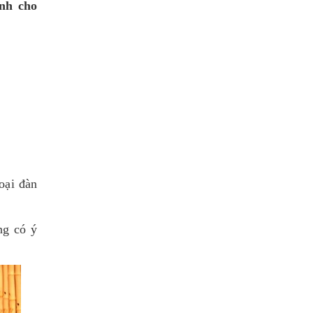
nh cho
loại đàn
ng có ý