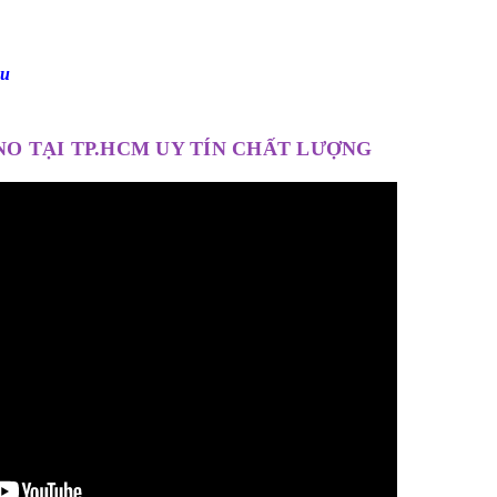
ầu
NO TẠI TP.HCM UY TÍN CHẤT LƯỢNG