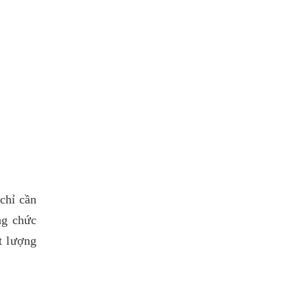
chỉ cần
ng chức
t lượng