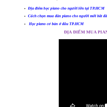
Địa điểm học piano cho người lớn tại TP.HCM
Cách chọn mua đàn piano cho người mới bắt đ
Học piano cơ bản ở đâu TP.HCM
ĐỊA ĐIỂM MUA PIA