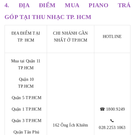
4. ĐỊA ĐIỂM MUA PIANO TRẢ
GÓP TẠI THU NHẠC TP. HCM
ĐỊA ĐIỂM TẠI
CHI NHÁNH GẦN
HOTLINE
TP. HCM
NHẤT Ở TP.HCM
Mua tại Quận 11
TP.HCM
Quận 10
TP.HCM
Quận 5 TP.HCM
Quận 1 TP.HCM
☎ 1800.9249
Quận 3 TP.HCM
📞
162 Ông Ích Khiêm
028.2253.1063
Quận Tân Phú