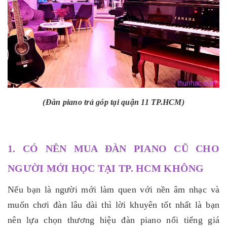
(Đàn piano trả góp tại quận 11 TP.HCM)
1. CÓ NÊN MUA ĐÀN PIANO CŨ CHO
NGƯỜI MỚI HỌC TẠI TP. HCM KHÔNG
Nếu bạn là người mới làm quen với nền âm nhạc và
muốn chơi đàn lâu dài thì lời khuyên tốt nhất là bạn
nên lựa chọn thương hiệu đàn piano nổi tiếng
giá