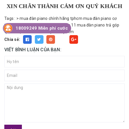
XIN CHÂN THÀNH CẢM ƠN QUÝ KHÁCH
Tags :
>
mua đàn piano chính hãng tphcm
mua đàn piano cơ
tphcm
mua đàn piano trả góp quận 11
mua đàn piano trả góp
18009249 Miễn phí cước
tphcm
địa điểm bán đàn piano tphcm
Chia sẻ:
Fancy
VIẾT BÌNH LUẬN CỦA BẠN: