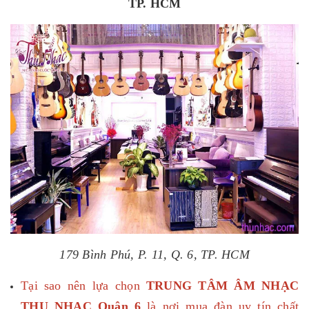
TP. HCM
179 Bình Phú, P. 11, Q. 6, TP. HCM
Tại sao nên lựa chọn
TRUNG TÂM ÂM NHẠC
THU NHẠC Quận 6
là nơi mua đàn uy tín chất