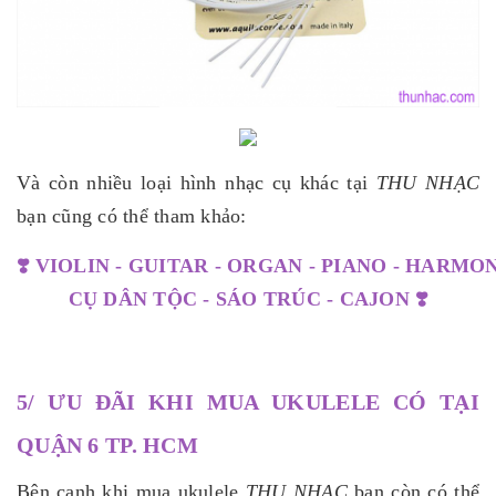
Và còn nhiều loại hình nhạc cụ khác tại
THU NHẠC
bạn cũng có thể tham khảo:
❣️
VIOLIN
-
GUITAR
-
ORGAN
-
PIANO
-
HARMON
CỤ DÂN TỘC
-
SÁO TRÚC
-
CAJON
❣️
5/ ƯU ĐÃI KHI MUA UKULELE CÓ TẠI
QUẬN 6 TP. HCM
Bên cạnh khi mua ukulele
THU NHẠC
bạn còn có thể