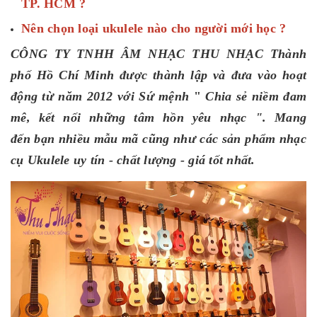
TP. HCM ?
Nên chọn loại ukulele nào cho người mới học ?
CÔNG TY TNHH ÂM NHẠC THU NHẠC Thành
phố Hồ Chí Minh được thành lập và đưa vào hoạt
động từ năm 2012 với Sứ mệnh
"
Chia sẻ niềm đam
mê, kết nối những tâm hồn yêu nhạc ". Mang
đến bạn nhiều mẫu mã cũng như các sản phẩm nhạc
cụ Ukulele uy tín - chất lượng - giá tốt nhất.