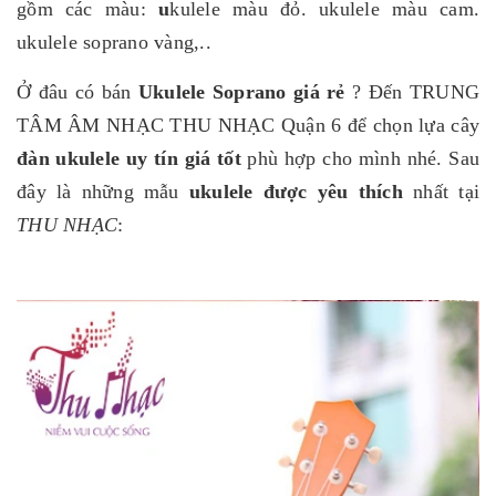
gồm các màu:
u
kulele màu đỏ. ukulele màu cam.
ukulele soprano vàng,..
Ở đâu có bán
Ukulele Soprano giá rẻ
? Đến TRUNG
TÂM ÂM NHẠC THU NHẠC Quận 6 để chọn lựa cây
đàn ukulele uy tín giá tốt
phù hợp cho mình nhé. Sau
đây là những mẫu
ukulele được yêu thích
nhất tại
THU NHẠC
: