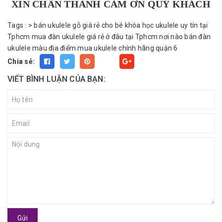
XIN CHÂN THÀNH CẢM ƠN QUÝ KHÁCH
Tags :
>
bán ukulele gỗ giá rẻ cho bé
khóa học ukulele uy tín tại
Tphcm
mua đàn ukulele giá rẻ ở đâu tại Tphcm
nơi nào bán đàn
ukulele màu
địa điểm mua ukulele chính hãng quận 6
Chia sẻ:
Fancy
VIẾT BÌNH LUẬN CỦA BẠN:
Gửi