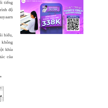
i tiếng
rình độ
huyaarn
i hiểu,
 không
ột khía
tác của