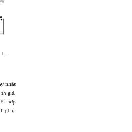
ay nhất
nh giả.
kết hợp
nh phục