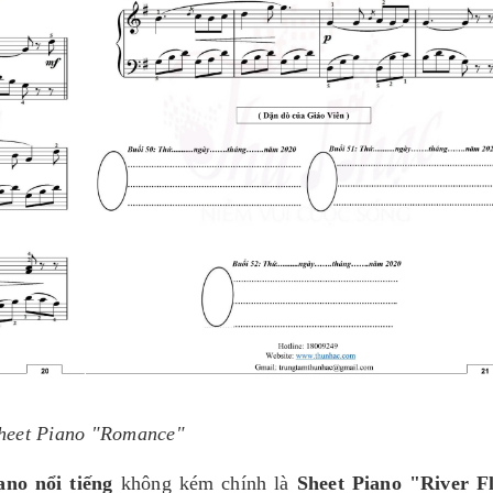
heet Piano "Romance"
ano nổi tiếng
không kém chính là
Sheet Piano "River F