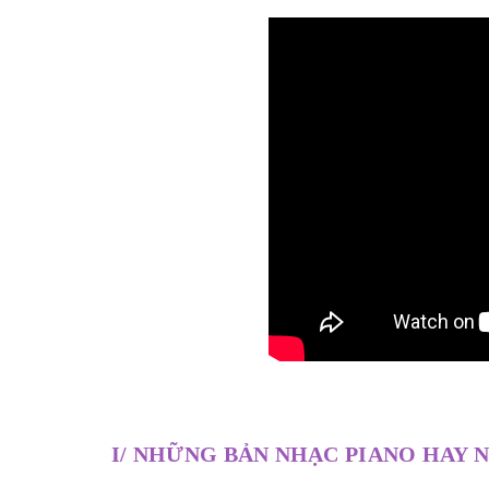
I/ NHỮNG BẢN NHẠC PIANO HAY 