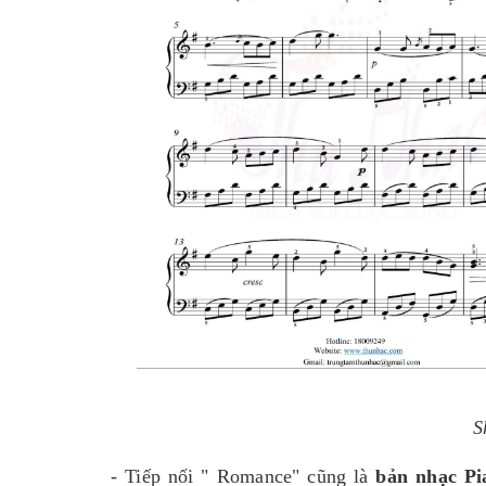
S
- Tiếp nối " Romance" cũng là
bản nhạc Pi