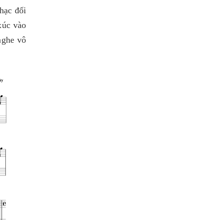
hạc đối
xúc vào
nghe vô