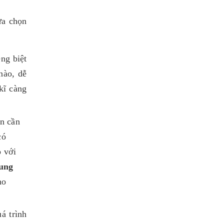
ựa chọn
êng biệt
nào, dễ
kĩ càng
n cần
có
p với
ung
ho
á trình