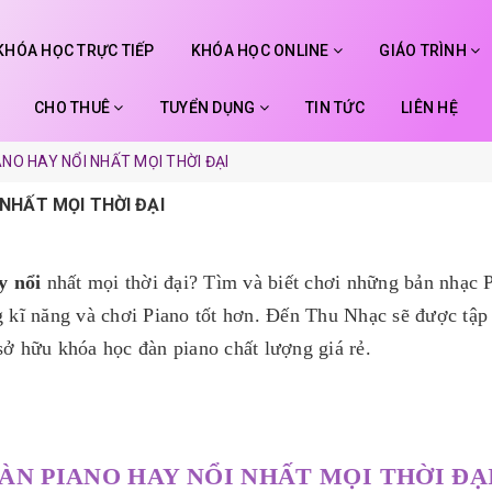
KHÓA HỌC TRỰC TIẾP
KHÓA HỌC ONLINE
GIÁO TRÌNH
CHO THUÊ
TUYỂN DỤNG
TIN TỨC
LIÊN HỆ
NO HAY NỔI NHẤT MỌI THỜI ĐẠI
NHẤT MỌI THỜI ĐẠI
y nổi
nhất mọi thời đại? Tìm và biết chơi những bản nhạc 
g kĩ năng và chơi Piano tốt hơn. Đến Thu Nhạc sẽ được tập
sở hữu khóa học đàn piano chất lượng giá rẻ.
ÀN PIANO HAY NỔI NHẤT MỌI THỜI ĐẠ