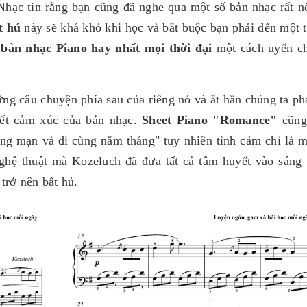
Nhạc tin rằng bạn cũng đã nghe qua một số bản nhạc rất nổ
t hủ
này sẽ khá khó khi học và bắt buộc bạn phải đến một t
g
bản nhạc Piano hay nhất mọi thời đại
một cách uyển c
ng câu chuyện phía sau của riêng nó và ắt hẳn chúng ta phả
hết cảm xúc của bản nhạc.
Sheet Piano "Romance"
cũng
ãng mạn và đi cùng năm tháng" tuy nhiên tình cảm chỉ là m
ghệ thuật mà Kozeluch đã đưa tất cả tâm huyết vào sáng 
trở nên bất hủ.