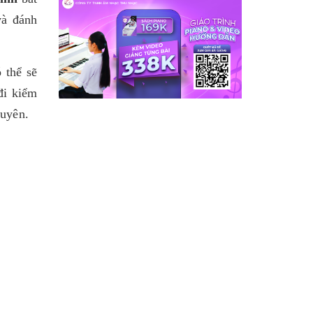
và đánh
 thể sẽ
đi kiểm
uyên.