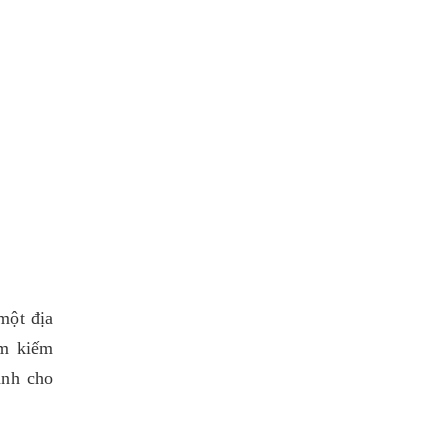
một địa
ìm kiếm
ành cho