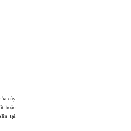
của cây
ốt hoặc
lin tại