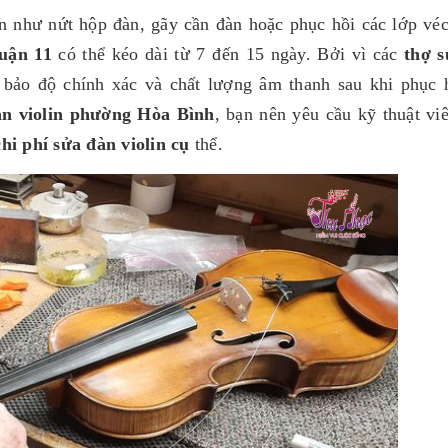
n như nứt hộp đàn, gãy cần đàn hoặc phục hồi các lớp véc
quận 11
có thể kéo dài từ 7 đến 15 ngày. Bởi vì các
thợ 
bảo độ chính xác và chất lượng âm thanh sau khi phục 
àn violin phường Hòa Bình
, bạn nên yêu cầu kỹ thuật vi
chi phí sửa đàn violin cụ
thể.