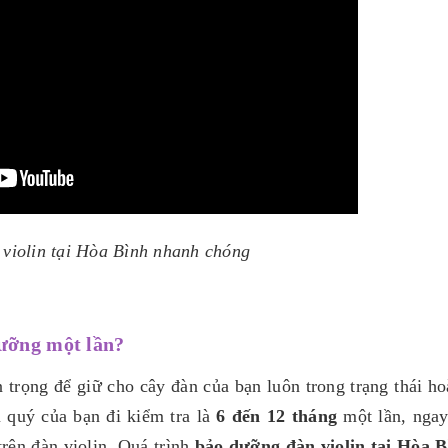
 violin tại Hòa Bình nhanh chóng
dưỡng một lần?
 trọng để giữ cho cây đàn của bạn luôn trong trạng thái ho
 quý của bạn đi kiểm tra là
6 đến 12 tháng
một lần, ngay
rên đàn violin. Quá trình
bảo dưỡng đàn violin tại Hòa 