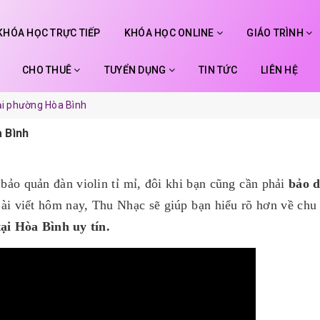
KHÓA HỌC TRỰC TIẾP
KHÓA HỌC ONLINE
GIÁO TRÌNH
CHO THUÊ
TUYỂN DỤNG
TIN TỨC
LIÊN HỆ
tại phường Hòa Bình
a Bình
 bảo quản đàn violin tỉ mỉ, đôi khi bạn cũng cần phải
bảo 
ài viết hôm nay, Thu Nhạc sẽ giúp bạn hiểu rõ hơn về ch
tại Hòa Bình uy tín.