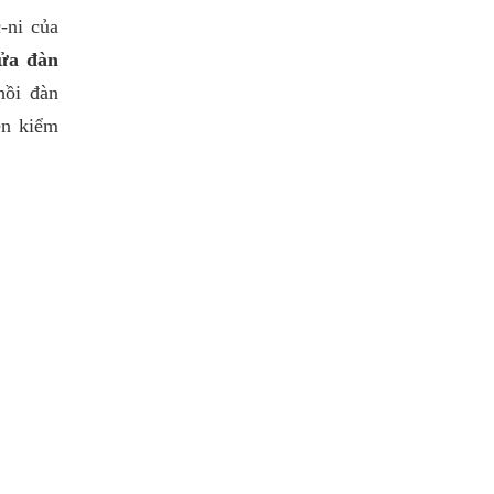
-ni của
sửa đàn
hồi đàn
ên kiểm