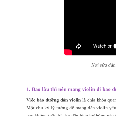
Nơi sửa đàn
1. Bao lâu thì nên mang violin đi bao 
Việc
bảo dưỡng đàn violin
là chìa khóa quan
Một chu kỳ lý tưởng để mang đàn violin yêu
bạn không thấy bất kỳ dấu hiệu hư hỏng nào t