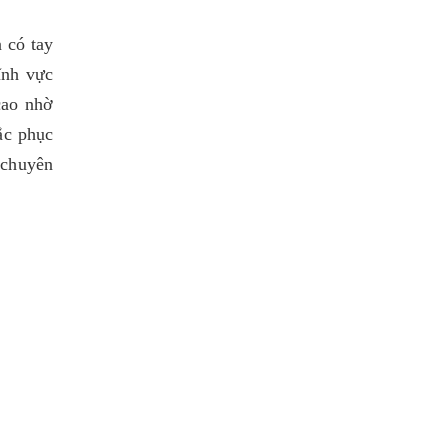
n có tay
ĩnh vực
cao nhờ
ắc phục
 chuyên