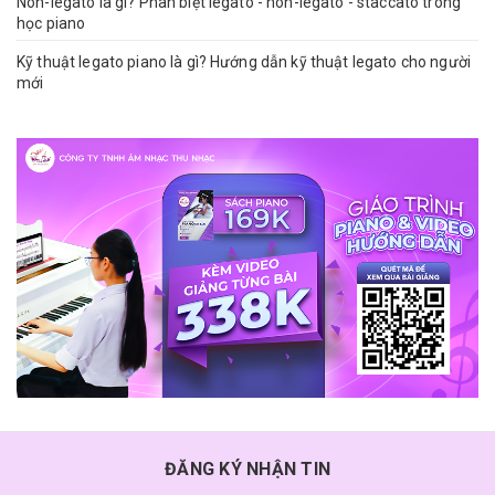
Non-legato là gì? Phân biệt legato - non-legato - staccato trong
học piano
Kỹ thuật legato piano là gì? Hướng dẫn kỹ thuật legato cho người
mới
ĐĂNG KÝ NHẬN TIN