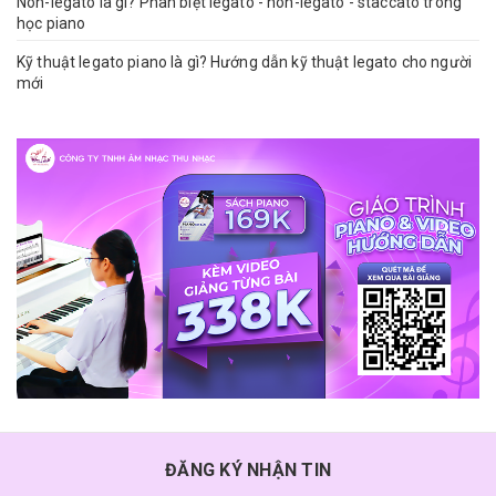
Non-legato là gì? Phân biệt legato - non-legato - staccato trong
học piano
Kỹ thuật legato piano là gì? Hướng dẫn kỹ thuật legato cho người
mới
ĐĂNG KÝ NHẬN TIN