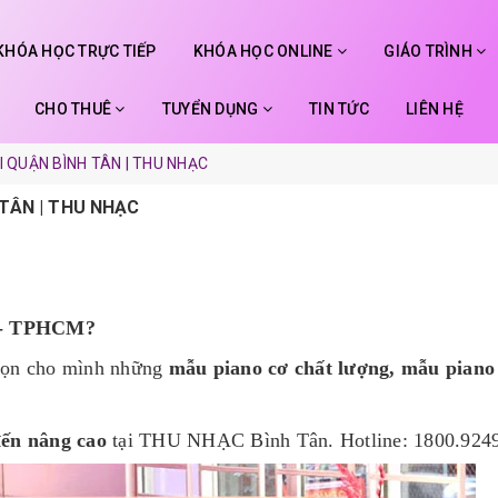
KHÓA HỌC TRỰC TIẾP
KHÓA HỌC ONLINE
GIÁO TRÌNH
CHO THUÊ
TUYỂN DỤNG
TIN TỨC
LIÊN HỆ
I QUẬN BÌNH TÂN | THU NHẠC
 TÂN | THU NHẠC
n - TPHCM?
họn cho mình những
mẫu piano cơ chất lượng, mẫu piano
đến nâng cao
tại THU NHẠC Bình Tân. Hotline: 1800.924