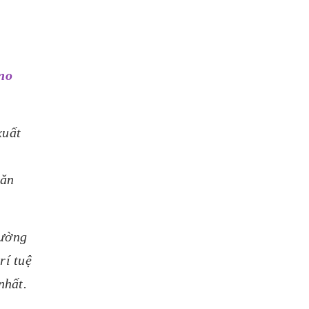
no
xuất
căn
cường
rí tuệ
nhất.