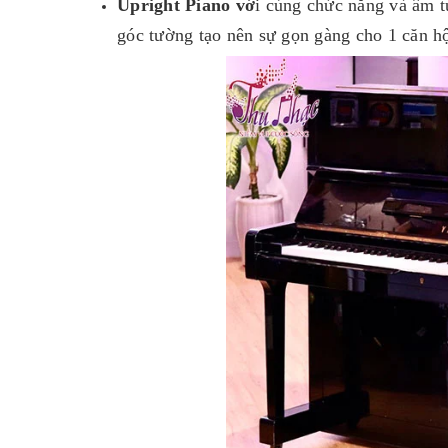
Upright Piano vớ
i cùng chức năng và âm t
góc tường tạo nên sự gọn gàng cho 1 căn hộ