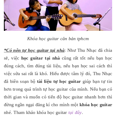
Khóa học guitar căn bản tphcm
*Có nên tự học guitar tại nhà
: Như Thu Nhạc đã chia
sẽ, việc
học guitar tại nhà
cũng rất tốt nếu bạn học
đúng cách, tìm đúng tài liệu, nếu bạn học sai cách thì
việc sửa sai rất là khó. Hiểu được tâm lý đó, Thu Nhạc
đã biên soạn bộ
tài liệu tự học guitar
giúp bạn tự tin
hơn trong quá trình tự học guitar của mình. Nếu bạn có
thời gian và muốn có tiến độ học guitar nhanh hơn thì
đừng ngần ngại đăng kí cho mình một
khóa học guitar
nhé. Tham khảo khóa học guitar
tại đây
.