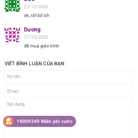
27/12/2020
ok, rất bổ ích
Dương
27/12/2020
đã mua giáo trình
VIẾT BÌNH LUẬN CỦA BẠN:
18009249 Miễn phí cước