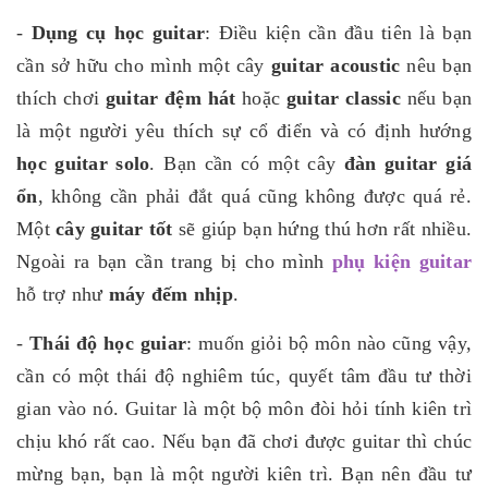
-
Dụng cụ học guitar
: Điều kiện cần đầu tiên là bạn
cần sở hữu cho mình một cây
guitar acoustic
nêu bạn
thích chơi
guitar đệm hát
hoặc
guitar classic
nếu bạn
là một người yêu thích sự cổ điển và có định hướng
học guitar solo
. Bạn cần có một cây
đàn guitar giá
ổn
, không cần phải đắt quá cũng không được quá rẻ.
Một
cây guitar tốt
sẽ giúp bạn hứng thú hơn rất nhiều.
Ngoài ra bạn cần trang bị cho mình
phụ kiện guitar
hỗ trợ như
máy đếm nhịp
.
-
Thái độ học guiar
: muốn giỏi bộ môn nào cũng vậy,
cần có một thái độ nghiêm túc, quyết tâm đầu tư thời
gian vào nó. Guitar là một bộ môn đòi hỏi tính kiên trì
chịu khó rất cao. Nếu bạn đã chơi được guitar thì chúc
mừng bạn, bạn là một người kiên trì. Bạn nên đầu tư