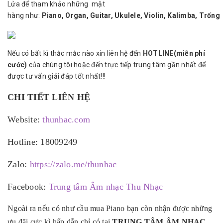
Lửa để tham khảo những mặt
hàng như:
Piano,
Organ
,
Guitar
,
Ukulele
,
Violin
,
Kalimba,
Trống
Nếu có bất kì thắc mắc nào xin liên hệ đến
HOTLINE(miễn phí
cước)
của chúng tôi hoặc đến trực tiếp trung tâm gần nhất để
được tư vấn giải đáp tốt nhất!!!
CHI TIẾT LIÊN HỆ
Website:
thunhac.com
Hotline: 18009249
Zalo:
https://zalo.me/thunhac
Facebook:
Trung tâm Âm nhạc Thu Nhạc
Ngoài ra nếu có như cầu mua Piano bạn còn nhận được những
ưu đãi cực kì hấp dẫn chỉ có tại
TRUNG TÂM ÂM NHẠC