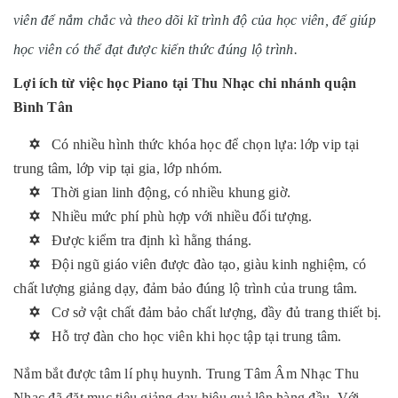
viên để nắm chắc và theo dõi kĩ trình độ của học viên, để giúp
học viên có thể đạt được kiến thức đúng lộ trình.
Lợi ích từ việc học Piano tại Thu Nhạc chi nhánh quận
Bình Tân
✡
Có nhiều hình thức khóa học để chọn lựa: lớp vip tại
trung tâm, lớp vip tại gia, lớp nhóm.
✡
Thời gian linh động, có nhiều khung giờ.
✡
Nhiều mức phí phù hợp với nhiều đối tượng.
✡
Được kiểm tra định kì hằng tháng.
✡
Đội ngũ giáo viên được đào tạo, giàu kinh nghiệm, có
chất lượng giảng dạy, đảm bảo đúng lộ trình của trung tâm.
✡
Cơ sở vật chất đảm bảo chất lượng, đầy đủ trang thiết bị.
✡
Hỗ trợ đàn cho học viên khi học tập tại trung tâm.
Nắm bắt được tâm lí phụ huynh. Trung Tâm Âm Nhạc Thu
Nhạc đã đặt mục tiêu giảng dạy hiệu quả lên hàng đầu. Với