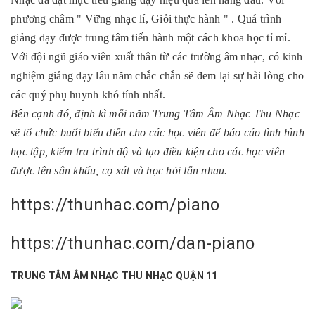
phương châm " Vững nhạc lí, Giỏi thực hành " . Quá trình
giảng dạy được trung tâm tiến hành một cách khoa học tỉ mỉ.
Với đội ngũ giáo viên xuất thân từ các trường âm nhạc, có kinh
nghiệm giảng dạy lâu năm chắc chắn sẽ đem lại sự hài lòng cho
các quý phụ huynh khó tính nhất.
Bên cạnh đó, định kì mỗi năm Trung Tâm Âm Nhạc Thu Nhạc
sẽ tổ chức buổi biểu diễn cho các học viên để báo cáo tình hình
học tập, kiểm tra trình độ và tạo điều kiện cho các học viên
được lên sân khấu, cọ xát và học hỏi lẫn nhau.
https://thunhac.com/piano
https://thunhac.com/dan-piano
TRUNG TÂM ÂM NHẠC THU NHẠC QUẬN 11