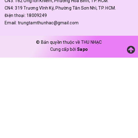
CN3: 162 Ông Ích Khiêm, Phường Hòa Bình, TP. HCM.
CN4: 319 Trương Vĩnh Ký, Phường Tân Sơn Nhì, TP. HCM.
Điện thoại:
18009249
Email:
trungtamthunhac@gmail.com
© Bản quyền thuộc về THU NHẠC
Cung cấp bởi
Sapo