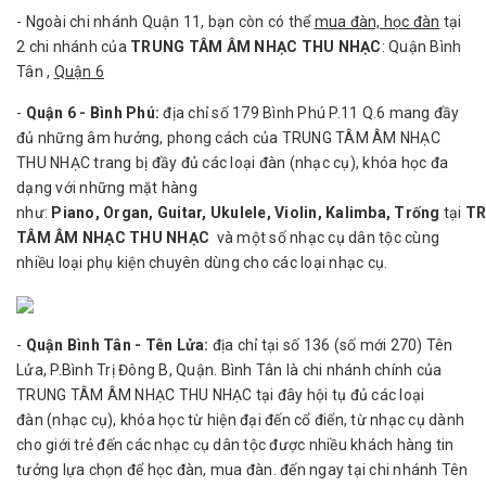
- Ngoài chi nhánh Quận 11, bạn còn có thể
mua đàn, học đàn
tại
2 chi nhánh của
TRUNG TÂM ÂM NHẠC THU NHẠC
: Quận Bình
Tân ,
Quận 6
-
Quận 6 - Bình Phú:
địa
chỉ số 179 Bình Phú P.11 Q.6 mang đầy
đủ những âm hưởng, phong cách của TRUNG TÂM ÂM NHẠC
THU NHẠC trang bị đầy đủ các loại đàn (nhạc cụ), khóa học đa
dạng với những mặt hàng
như:
Piano,
Organ
,
Guitar
,
Ukulele
,
Violin
,
Kalimba,
Trống
tại
T
TÂM ÂM NHẠC THU NHẠC
và một số
nhạc cụ dân tộc
cùng
nhiều loại phụ kiện chuyên dùng cho các loại nhạc cụ.
-
Quận Bình Tân - Tên Lửa:
địa chỉ tại số 136 (số mới 270) Tên
Lửa, P.Bình Trị Đông B, Quận. Bình Tân là chi nhánh chính của
TRUNG TÂM ÂM NHẠC THU NHẠC tại đây hội tụ đủ các loại
đàn (nhạc cụ), khóa học từ hiện đại đến cổ điển, từ nhạc cụ dành
cho giới trẻ đến các nhạc cụ dân tộc được nhiều khách hàng tin
tưởng lựa chọn để học đàn, mua đàn. đến ngay tại chi nhánh Tên