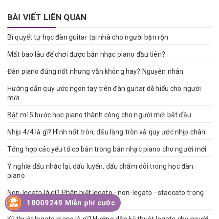
BÀI VIẾT LIÊN QUAN
Bí quyết tự học đàn guitar tại nhà cho người bận rộn
Mất bao lâu để chơi được bản nhạc piano đầu tiên?
Đàn piano đúng nốt nhưng vẫn không hay? Nguyên nhân
Hướng dẫn quy ước ngón tay trên đàn guitar dễ hiểu cho người
mới
Bật mí 5 bước học piano thành công cho người mới bắt đầu
Nhịp 4/4 là gì? Hình nốt tròn, dấu lặng tròn và quy ước nhịp chân
Tổng hợp các yếu tố cơ bản trong bản nhạc piano cho người mới
Ý nghĩa dấu nhắc lại, dấu luyến, dấu chấm dôi trong học đàn
piano
Non-legato là gì? Phân biệt legato - non-legato - staccato trong
học piano
18009249 Miễn phí cước
Kỹ thuật legato piano là gì? Hướng dẫn kỹ thuật legato cho người