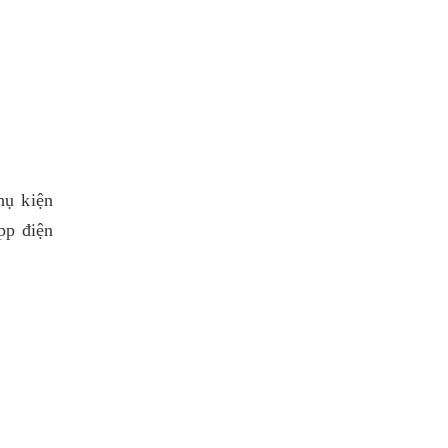
hụ kiện
pp điện