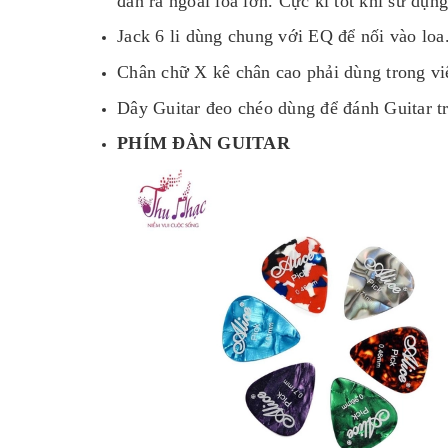
đàn ra ngoài loa lớn. Cực kì tốt khi sử dụng
Jack 6 li dùng chung với EQ để nối vào loa
Chân chữ X kê chân cao phải dùng trong việ
Dây Guitar đeo chéo dùng để đánh Guitar tr
PHÍM ĐÀN GUITAR