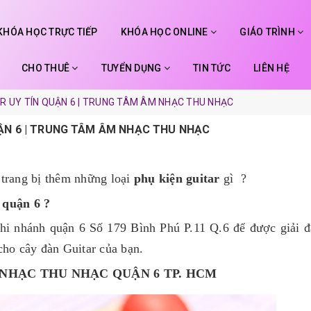
KHÓA HỌC TRỰC TIẾP
KHÓA HỌC ONLINE
GIÁO TRÌNH
CHO THUÊ
TUYỂN DỤNG
TIN TỨC
LIÊN HỆ
R UY TÍN QUẬN 6 | TRUNG TÂM ÂM NHẠC THU NHẠC
UẬN 6 | TRUNG TÂM ÂM NHẠC THU NHẠC
 trang bị thêm những loại
phụ kiện guitar
gì ?
 quận 6 ?
i nhánh quận 6 Số 179 Bình Phú P.11 Q.6
để được giải đ
cho cây đàn Guitar của bạn.
NHẠC THU NHẠC QUẬN 6 TP. HCM