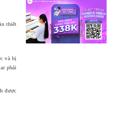
n thiết
c và bị
ar phải
nh được