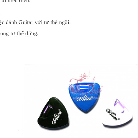
 đi biểu diễn.
.
c đánh Guitar với tư thế ngồi.
ong tư thế đứng.