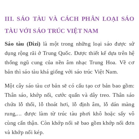
III. SÁO TÀU VÀ CÁCH PHÂN LOẠI SÁO
TÀU VỚI SÁO TRÚC VIỆT NAM
Sáo tàu (Dizi)
là một trong những loại sáo được sử
dụng rộng rãi ở Trung Quốc. Được thiết kế dựa trên hệ
thống ngũ cung của nền âm nhạc Trung Hoa. Về cơ
bản thì sáo tàu khá giống với sáo trúc Việt Nam.
Một cây sáo tàu cơ bản sẽ có cấu tạo cơ bản bao gồm:
Thân sáo, khớp nối, cước quấn và dây treo. Thân sáo
chứa lỗ thổi, lỗ thoát hơi, lỗ định âm, lỗ dán màng
rung,... được làm từ trúc tàu phơi khô hoặc sấy vô
cùng cẩn thận. Còn khớp nối sẽ bao gồm khớp nối đơn
và khớp nối kép.