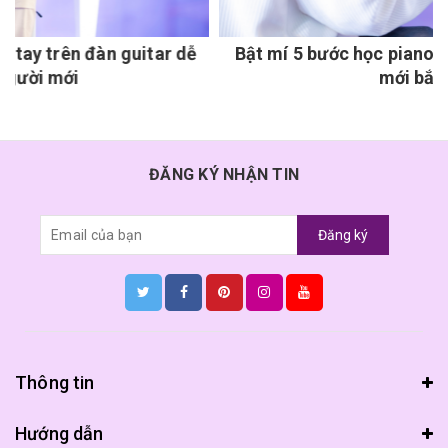
ễ
Bật mí 5 bước học piano thành công cho người
mới bắt đầu
ĐĂNG KÝ NHẬN TIN
Đăng ký
Thông tin
Hướng dẫn