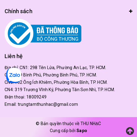
Chính sách
Liên hệ
Địa chỉ:
CN1: 298 Tên Lửa, Phường An Lạc, TP. HCM.
CN2: 179 Bình Phú, Phường Bình Phú, TP. HCM.
CN3: 162 Ông Ích Khiêm, Phường Hòa Bình, TP. HCM.
CN4: 319 Trương Vĩnh Ký, Phường Tân Sơn Nhì, TP. HCM.
Điện thoại:
18009249
Email:
trungtamthunhac@gmail.com
© Bản quyền thuộc về THU NHẠC
Cung cấp bởi
Sapo