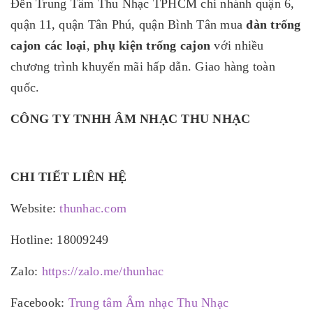
Đến Trung Tâm Thu Nhạc TPHCM chi nhánh quận 6,
quận 11, quận Tân Phú, quận Bình Tân mua
đàn trống
cajon các loại
,
phụ kiện trống cajon
với nhiều
chương trình khuyến mãi hấp dẫn. Giao hàng toàn
quốc.
CÔNG TY TNHH ÂM NHẠC THU NHẠC
CHI TIẾT LIÊN HỆ
Website:
thunhac.com
Hotline: 18009249
Zalo:
https://zalo.me/thunhac
Facebook:
Trung tâm Âm nhạc Thu Nhạc