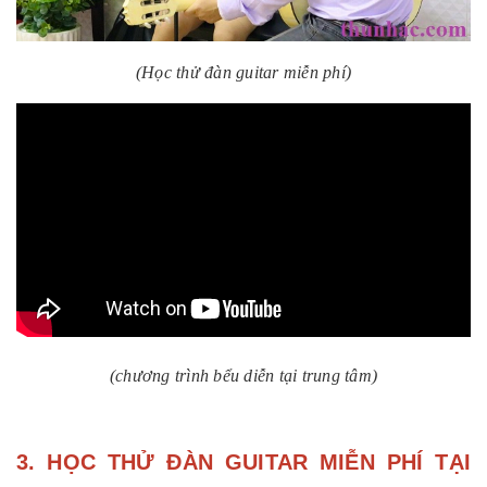
(Học thử đàn guitar miễn phí)
(chương trình bểu diễn tại trung tâm)
3. HỌC THỬ ĐÀN GUITAR MIỄN PHÍ TẠI