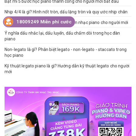
Bật mí 5 bước học piano thành công cho người mới bắt đầu
Nhịp 4/4 là gì? Hình nốt tròn, dấu lặng tròn và quy ước nhịp chân
18009249 Miễn phí cước
Tổng hợp các yếu tố cơ bản trong bản nhạc piano cho người mới
Ý nghĩa dấu nhắc lại, dấu luyến, dấu chấm dôi trong học đàn
piano
Non-legato là gì? Phân biệt legato - non-legato - staccato trong
học piano
Kỹ thuật legato piano là gì? Hướng dẫn kỹ thuật legato cho người
mới