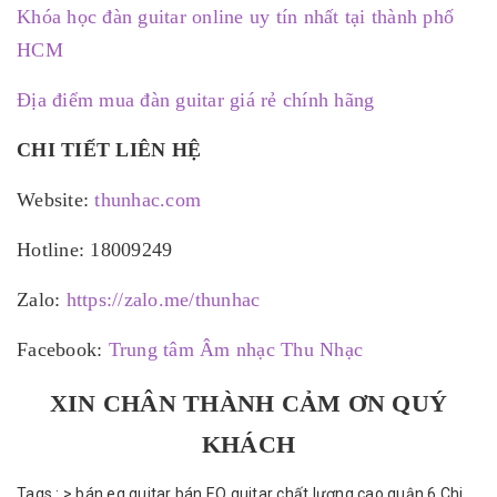
Khóa học đàn guitar online uy tín nhất tại thành phố
HCM
Địa điểm mua đàn guitar giá rẻ chính hãng
CHI TIẾT LIÊN HỆ
Website:
thunhac.com
Hotline: 18009249
Zalo:
https://zalo.me/thunhac
Facebook:
Trung tâm Âm nhạc Thu Nhạc
XIN CHÂN THÀNH CẢM ƠN QUÝ
KHÁCH
Tags :
>
bán eq guitar
bán EQ guitar chất lượng cao quận 6
Chi