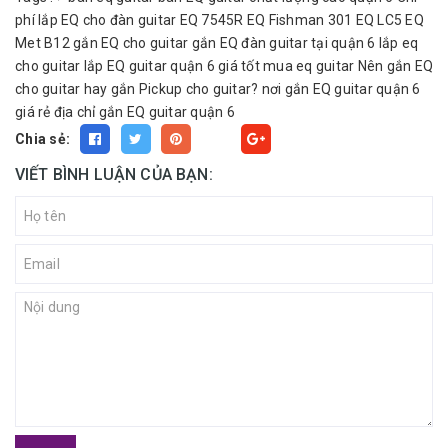
phí lắp EQ cho đàn guitar
EQ 7545R
EQ Fishman 301
EQ LC5
EQ
Met B12
gắn EQ cho guitar
gắn EQ đàn guitar tại quận 6
lắp eq
cho guitar
lắp EQ guitar quận 6 giá tốt
mua eq guitar
Nên gắn EQ
cho guitar hay gắn Pickup cho guitar?
nơi gắn EQ guitar quận 6
giá rẻ
địa chỉ gắn EQ guitar quận 6
Chia sẻ:
Fancy
VIẾT BÌNH LUẬN CỦA BẠN: