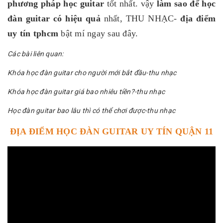
phương pháp học guitar
tốt nhất. vậy
làm sao để học
đàn guitar có hiệu quả
nhất, THU NHẠC-
địa điểm
uy tín tphcm
bật mí ngay sau đây.
Các bài liên quan:
Khóa học đàn guitar cho người mới bắt đầu-thu nhạc
Khóa học đàn guitar giá bao nhiêu tiền?-thu nhạc
Học đàn guitar bao lâu thì có thể chơi được-thu nhạc
ĐỊA ĐIỂM HỌC ĐÀN GUITAR UY TÍN QUẬN 11