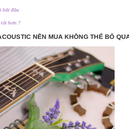
i bắt đầu
 tốt hơn ?
ACOUSTIC NÊN MUA KHÔNG THỂ BỎ QU