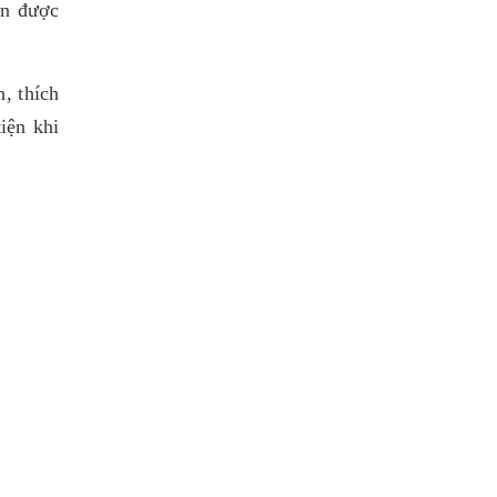
ận được
n, thích
iện khi