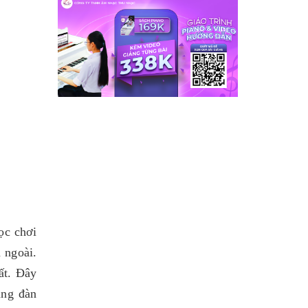
ọc chơi
 ngoài.
ất. Đây
ùng đàn