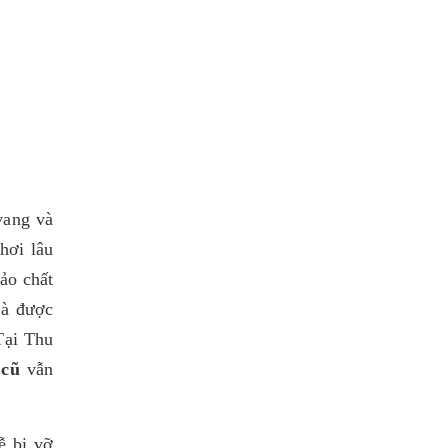
vang và
hơi lâu
ảo chất
và được
Tại Thu
 cũ
vẫn
ễ bị vỡ