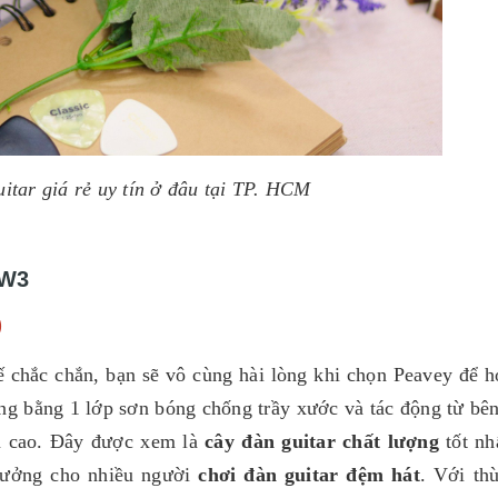
itar giá rẻ uy tín ở đâu tại TP. HCM
DW3
)
kế chắc chắn, bạn sẽ vô cùng hài lòng khi chọn Peavey để h
ng bằng 1 lớp sơn bóng chống trầy xước và tác động từ bên
n cao. Đây được xem là
cây đàn guitar chất lượng
tốt nh
í tưởng cho nhiều người
chơi đàn guitar đệm hát
. Với th