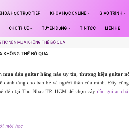
KHÓA HỌC TRỰC TIẾP
KHÓA HỌC ONLINE
GIÁO TRÌNH
CHO THUÊ
TUYỂN DỤNG
TIN TỨC
LIÊN HỆ
STIC NÊN MUA KHÔNG THỂ BỎ QUA
A KHÔNG THỂ BỎ QUA
ên
mua đàn guitar hãng nào uy tín
,
thương hiệu guitar nổ
ể dành tặng cho bạn bè và người thân của mình. Đây cũng
 thể đến tại Thu Nhạc TP. HCM để chọn cây
đàn guitar chấ
ời mới học