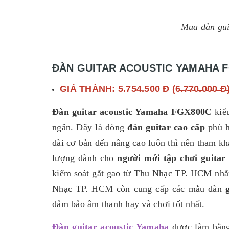
Mua đàn gui
ĐÀN GUITAR ACOUSTIC YAMAHA 
GIÁ THÀNH: 5.754.500 Đ (6̵.̵7̵7̵0̵.̵0̵0̵0̵ ̵Đ̵
Đàn guitar acoustic Yamaha FGX800C
kiểu
ngân. Đây là dòng
đàn guitar cao cấp
phù h
dài cơ bản đến nâng cao luôn thì nên tham k
lượng dành cho
người mới tập chơi guitar
kiểm soát gắt gao từ Thu Nhạc TP. HCM nhằm
Nhạc TP. HCM còn cung cấp các mẫu đàn
đảm bảo âm thanh hay và chơi tốt nhất.
Đàn guitar acoustic Yamaha
được làm bằng