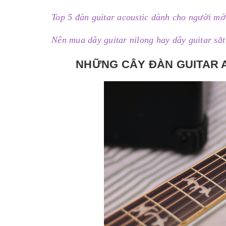
Top 5 đàn guitar acoustic dành cho người mớ
Nên mua dây guitar nilong hay dây guitar sắt
NHỮNG CÂY ĐÀN GUITAR 