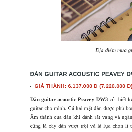
Địa điểm mua gu
ĐÀN GUITAR ACOUSTIC PEAVEY 
GIÁ THÀNH: 6.137.000 Đ (7̵.̵2̵2̵0̵.̵0̵0̵0̵ ̵Đ̵
Đàn guitar acoustic Peavey DW3
có thiết 
guitar cho mình. Cả hai mặt đàn được phủ bó
Âm thành của đàn khi đánh rất vang và ngâ
cũng là cây đàn vượt trội và là lựa chọn l