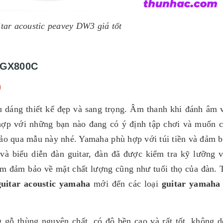
tar acoustic peavey DW3 giá tốt
FGX800C
)
 dáng thiết kế đẹp và sang trọng. Âm thanh khi đánh âm 
ợp với những bạn nào đang có ý định tập chơi và muốn c
hảo qua mẫu này nhé. Yamaha phù hợp với túi tiền và đảm b
và biểu diễn đàn guitar, đàn đã được kiểm tra kỹ lưỡng 
 đảm bảo về mặt chất lượng cũng như tuổi thọ của đàn. 
guitar acoustic yamaha
mới đến các loại
guitar yamaha
 gỗ thùng nguyên chất, có độ bền cao và rất tốt, không d