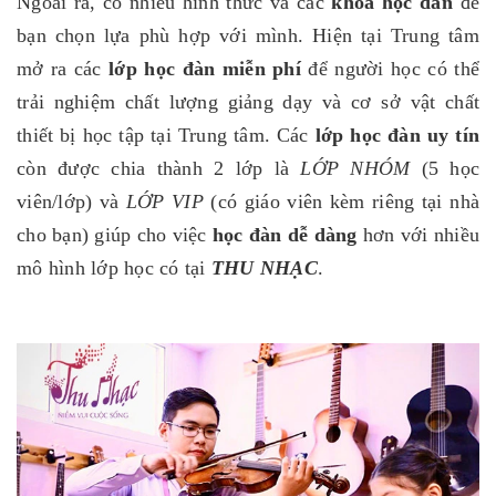
Ngoài ra, có nhiều hình thức và các
khóa học đàn
để
bạn chọn lựa phù hợp với mình. Hiện tại Trung tâm
mở ra các
lớp học đàn miễn phí
để người học có thể
trải nghiệm chất lượng giảng dạy và cơ sở vật chất
thiết bị học tập tại Trung tâm. Các
lớp học đàn uy tín
còn được
chia thành 2 lớp là
LỚP NHÓM
(5 học
viên/lớp) và
LỚP VIP
(có giáo viên kèm riêng tại nhà
cho bạn) giúp cho việc
học đàn dễ dàng
hơn với nhiều
mô hình lớp học có tại
THU NHẠC
.