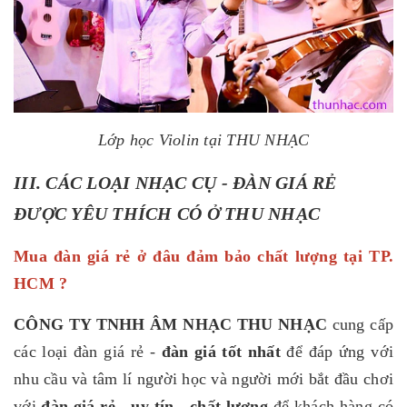
Lớp học Violin tại THU NHẠC
III. CÁC LOẠI NHẠC CỤ - ĐÀN GIÁ RẺ
ĐƯỢC YÊU THÍCH CÓ Ở THU NHẠC
Mua đàn giá rẻ ở đâu đảm bảo chất lượng tại TP.
HCM ?
CÔNG TY TNHH ÂM NHẠC THU NHẠC
cung cấp
các loại đàn giá rẻ -
đàn giá tốt nhất
để đáp ứng với
nhu cầu và tâm lí người học và người mới bắt đầu chơi
với
đàn giá rẻ - uy tín - chất lượng
để khách hàng có