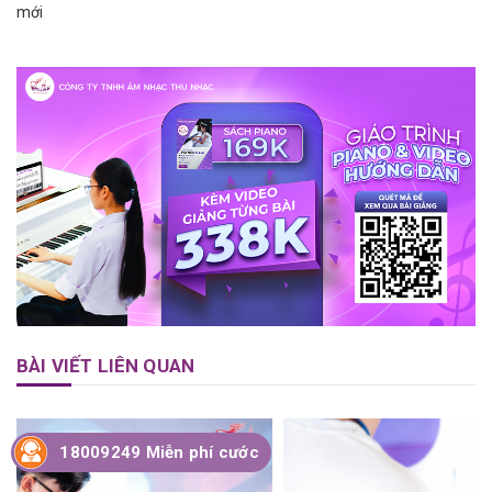
mới
BÀI VIẾT LIÊN QUAN
18009249 Miễn phí cước