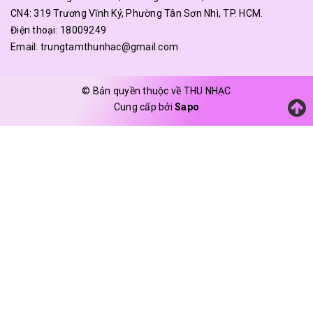
CN4: 319 Trương Vĩnh Ký, Phường Tân Sơn Nhì, TP. HCM.
Điện thoại:
18009249
Email:
trungtamthunhac@gmail.com
© Bản quyền thuộc về THU NHẠC
Cung cấp bởi
Sapo