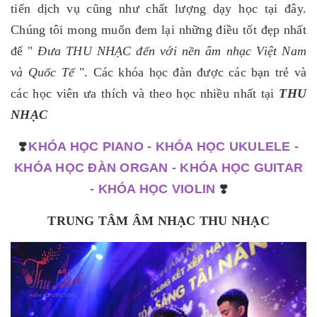
tiến dịch vụ cũng như chất lượng dạy học tại đây.
Chúng tôi mong muốn đem lại những điều tốt đẹp nhất
để "
Đưa THU NHẠC đến với nền âm nhạc Việt Nam
và Quốc Tế
". Các khóa học đàn được các bạn trẻ và
các học viên ưa thích và theo học nhiều nhất tại
THU
NHẠC
❣️
KHÓA HỌC PIANO
-
KHÓA HỌC UKULELE
-
KHÓA HỌC ĐÀN ORGAN
-
KHÓA HỌC GUITAR
-
KHÓA HỌC VIOLIN
❣️
TRUNG TÂM ÂM NHẠC THU NHẠC