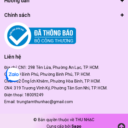
Hướng dẫn
Chính sách
Liên hệ
Địa chỉ:
CN1: 298 Tên Lửa, Phường An Lạc, TP. HCM.
CN2: 179 Bình Phú, Phường Bình Phú, TP. HCM.
CN3: 162 Ông Ích Khiêm, Phường Hòa Bình, TP. HCM.
CN4: 319 Trương Vĩnh Ký, Phường Tân Sơn Nhì, TP. HCM.
Điện thoại:
18009249
Email:
trungtamthunhac@gmail.com
© Bản quyền thuộc về THU NHẠC
Cung cấp bởi
Sapo