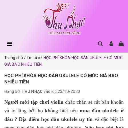
Trang chủ
Tin tức
HỌC PHÍ KHÓA HỌC ĐÀN UKULELE CÓ MỨC
GIÁ BAO NHIÊU TIỀN
HỌC PHÍ KHÓA HỌC ĐÀN UKULELE CÓ MỨC GIÁ BAO
NHIÊU TIỀN
Đăng bởi
THU NHẠC
vào lúc 23/10/2020
Người mới tập chơi violin
chắc chắn sẽ rất băn khoăn
và lo lắng bởi họ không biết nên
mua đàn ukulele ở
đâu ?
Địa điểm học đàn ukulele uy tín
và đặc biệt là
quan tâm đến học phí đàn ukulele.
Vậy học phí học